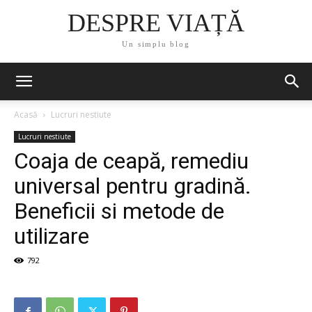
DESPRE VIAȚĂ
Un simplu blog
Acasă
Lucruri nestiute
Lucruri nestiute
Coaja de ceapă, remediu
universal pentru gradină.
Beneficii si metode de
utilizare
792