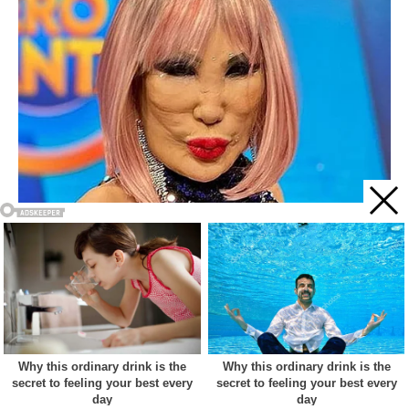
Acest site web folosește cookie-uri pentru a vă îmbunătăți
experiența. Vom presupune că sunteți de acord cu asta dacă
vă continuați navigarea.
Cookie settings
ACCEPT