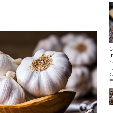
C
i
De
Ce
Co
im