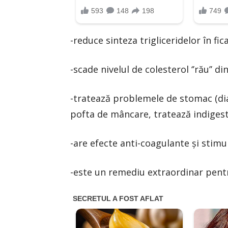
-reduce sinteza trigliceridelor în fi
-scade nivelul de colesterol ‘’rău’’ d
-tratează problemele de stomac (dia
pofta de mâncare, tratează indigest
-are efecte anti-coagulante şi stimu
-este un remediu extraordinar pen