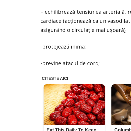
– echilibrează tensiunea arterială, r
cardiace (acţionează ca un vasodilat
asigurând o circulaţie mai uşoară);
-protejează inima;
-previne atacul de cord;