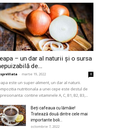
eapa – un dar al naturii și o sursa
nepuizabilă de...
spreViata
-
martie 19, 2022
0
apa este un super-aliment, un dar al naturii.
mpozitia nutritionala a unei cepe este destul de
presionanta: contine vitaminele A, C, B1, B2, B3,...
Beți cafeaua cu lămâie!
Tratează două dintre cele mai
importante boli...
octombrie 7, 2022