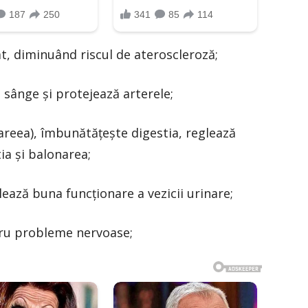
cat, diminuând riscul de ateroscleroză;
in sânge şi protejează arterele;
reea), îmbunătăţeşte digestia, reglează
ia şi balonarea;
lează buna funcţionare a vezicii urinare;
tru probleme nervoase;