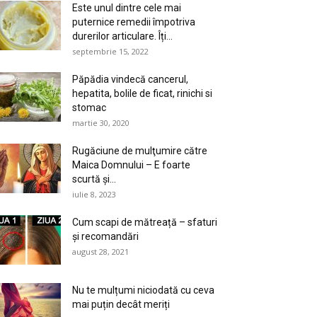
Este unul dintre cele mai
puternice remedii împotriva
durerilor articulare. Îți...
septembrie 15, 2022
Păpădia vindecă cancerul,
hepatita, bolile de ficat, rinichi si
stomac
martie 30, 2020
Rugăciune de mulţumire către
Maica Domnului – E foarte
scurtă și...
iulie 8, 2023
Cum scapi de mătreață – sfaturi
și recomandări
august 28, 2021
Nu te mulțumi niciodată cu ceva
mai puțin decât meriți