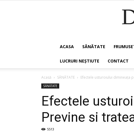
ACASA
SĂNĂTATE
FRUMUSE
LUCRURI NEȘTIUTE
CONTACT
Acasă
SĂNĂTATE
Efectele usturoiului dimineaţa p
SĂNĂTATE
Efectele usturo
Previne si trate
5513