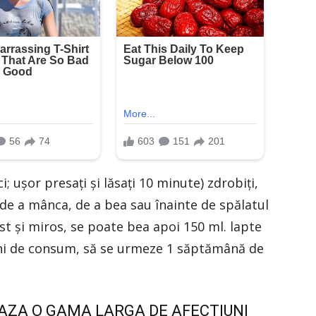
; uşor presați şi lăsați 10 minute) zdrobiţi,
 de a mânca, de a bea sau înainte de spălatul
st şi miros, se poate bea apoi 150 ml. lapte
âni de consum, să se urmeze 1 săptămână de
EAZA O GAMA LARGA DE AFECTIUNI