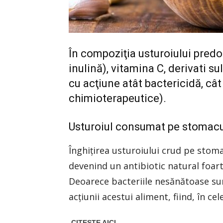
În compoziţia usturoiului predo
inulină), vitamina C, derivati sul
cu acţiune atât bactericidă, cât
chimioterapeutice).
Usturoiul consumat pe stomacu
Înghiţirea usturoiului crud pe stoma
devenind un antibiotic natural foart
Deoarece bacteriile nesănătoase su
acţiunii acestui aliment, fiind, în ce