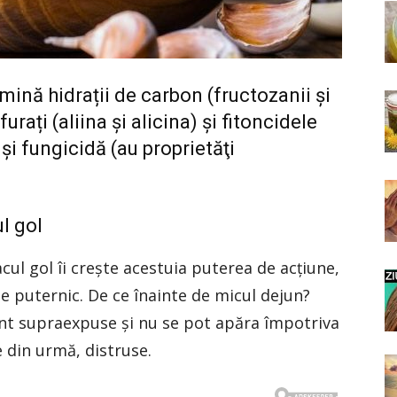
mină hidrații de carbon (fructozanii şi
furați (aliina şi alicina) şi fitoncidele
 şi fungicidă (au proprietăţi
l gol
cul gol îi creşte acestuia puterea de acţiune,
e puternic. De ce înainte de micul dejun?
nt supraexpuse şi nu se pot apăra împotriva
le din urmă, distruse.