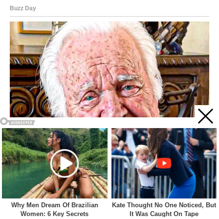
Acest site web folosește cookie-uri pentru a vă îmbunătăți
experiența. Vom presupune că sunteți de acord cu asta dacă
vă continuați navigarea.
Cookie settings
ACCEPT