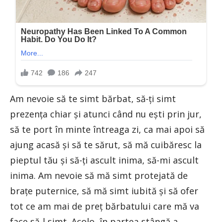
Am nevoie să te simt bărbat, să-ți simt
prezența chiar și atunci când nu ești prin jur,
să te port în minte întreaga zi, ca mai apoi să
ajung acasă și să te sărut, să mă cuibăresc la
pieptul tău și să-ți ascult inima, să-mi ascult
inima. Am nevoie să mă simt protejată de
brațe puternice, să mă simt iubită și să ofer
tot ce am mai de preț bărbatului care mă va
face să-l simt. Acolo, în partea stângă a