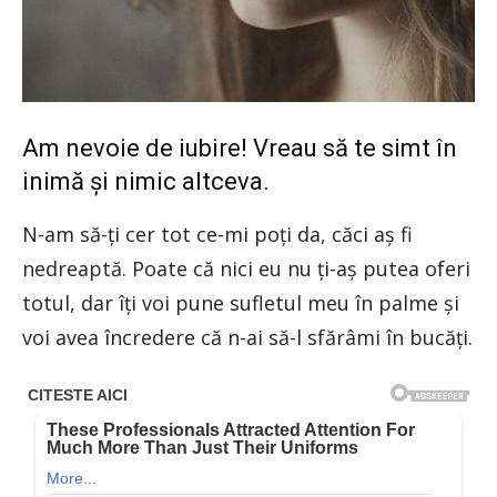
Am nevoie de iubire! Vreau să te simt în
inimă și nimic altceva.
N-am să-ți cer tot ce-mi poți da, căci aș fi
nedreaptă. Poate că nici eu nu ți-aș putea oferi
totul, dar îți voi pune sufletul meu în palme și
voi avea încredere că n-ai să-l sfărâmi în bucăți.