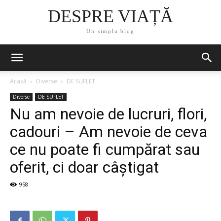
DESPRE VIAȚĂ
Un simplu blog
Acasă
Diverse
DE SUFLET
Diverse
DE SUFLET
Nu am nevoie de lucruri, flori,
cadouri – Am nevoie de ceva
ce nu poate fi cumpărat sau
oferit, ci doar câștigat
958