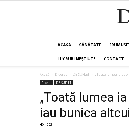
ACASA
SĂNĂTATE
FRUMUSE
LUCRURI NEȘTIUTE
CONTACT
Acasă
Diverse
DE SUFLET
„Toată lumea ia copii 
Diverse
DE SUFLET
„Toată lumea ia 
iau bunica altcui
1372