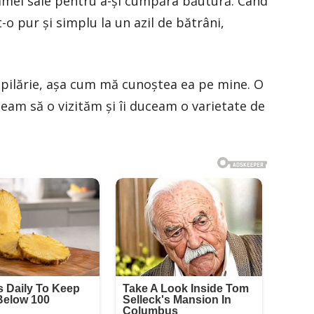
 mamei sale pentru a-și cumpăra băutură. Când
t-o pur și simplu la un azil de bătrâni,
pilărie, așa cum mă cunoștea ea pe mine. O
geam să o vizităm și îi duceam o varietate de