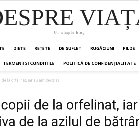
DESPRE VIAȚ
Un simplu blog
TE
DIETE
REȚETE
DE SUFLET
RUGĂCIUNI
PILDE
TERMENII SI CONDITIILE
POLITICĂ DE CONFIDENȚIALITATE
de la orfelinat, iar eu am decis să...
copii de la orfelinat, i
va de la azilul de bătrân