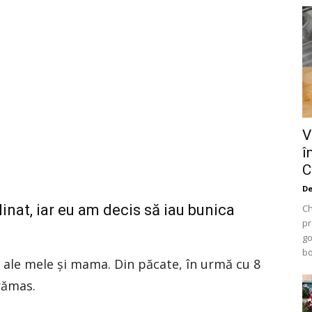
V
î
C
De
linat, iar eu am decis să iau bunica
Ch
pr
go
bo
e ale mele și mama. Din păcate, în urmă cu 8
rămas.