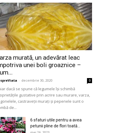
arza murată, un adevărat leac
mpotriva unei boli groaznice –
um...
spreViata
-
decembrie 30, 2020
0
iar dacă se spune că legumele își schimbă
oprietățile gustative prin acrire sau murare, varza,
gonelele, castraveții murați și pepenele sunt o
mbă de...
6 sfaturi utile pentru a avea
petunii pline de flori toată...
mai 26, 2023