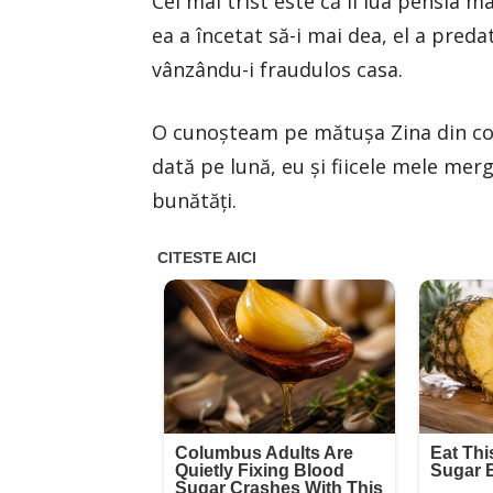
Cel mai trist este că îi lua pensia
ea a încetat să-i mai dea, el a preda
vânzându-i fraudulos casa.
O cunoșteam pe mătușa Zina din co
dată pe lună, eu și fiicele mele mer
bunătăți.