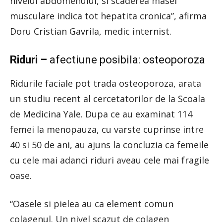
nivelul abdomenului, si scaderea masei
musculare indica tot hepatita cronica”, afirma
Doru Cristian Gavrila, medic internist.
Riduri –
afectiune posibila: osteoporoza
Ridurile faciale pot trada osteoporoza, arata
un studiu recent al cercetatorilor de la Scoala
de Medicina Yale. Dupa ce au examinat 114
femei la menopauza, cu varste cuprinse intre
40 si 50 de ani, au ajuns la concluzia ca femeile
cu cele mai adanci riduri aveau cele mai fragile
oase.
“Oasele si pielea au ca element comun
colagenul. Un nivel scazut de colagen