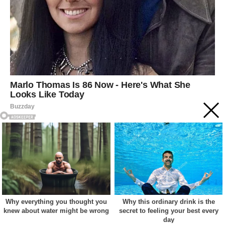
Acest site web folosește cookie-uri pentru a vă îmbunătăți
experiența. Vom presupune că sunteți de acord cu asta dacă
vă continuați navigarea.
Cookie settings
ACCEPT