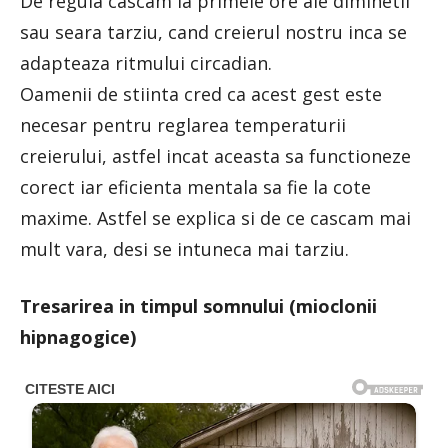
De regula cascam la primele ore ale diminetii
sau seara tarziu, cand creierul nostru inca se
adapteaza ritmului circadian.
Oamenii de stiinta cred ca acest gest este
necesar pentru reglarea temperaturii
creierului, astfel incat aceasta sa functioneze
corect iar eficienta mentala sa fie la cote
maxime. Astfel se explica si de ce cascam mai
mult vara, desi se intuneca mai tarziu.
Tresarirea in timpul somnului (mioclonii
hipnagogice)