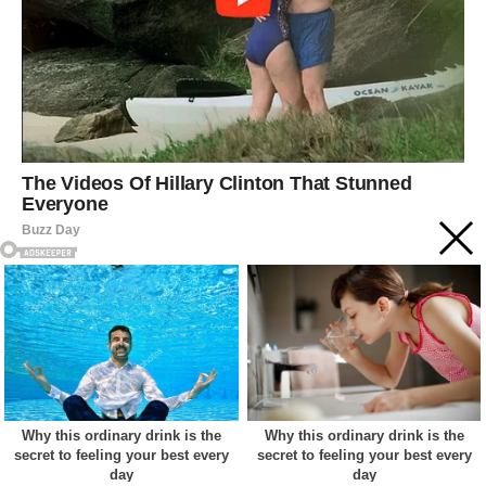
Acest site web folosește cookie-uri pentru a vă îmbunătăți
experiența. Vom presupune că sunteți de acord cu asta dacă
vă continuați navigarea.
Cookie settings
ACCEPT