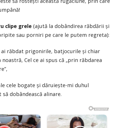
ut este să rostești această rugăciune, prin care
cumpână!
u clipe grele
(ajută la dobândirea răbdării și
pripite sau porniri pe care le putem regreta):
ai răbdat prigonirile, batjocurile şi chiar
noastră, Cel ce ai spus că „prin răbdarea
re”,
le cele bogate şi dăruieşte-mi du­hul
at să dobândească alinare.