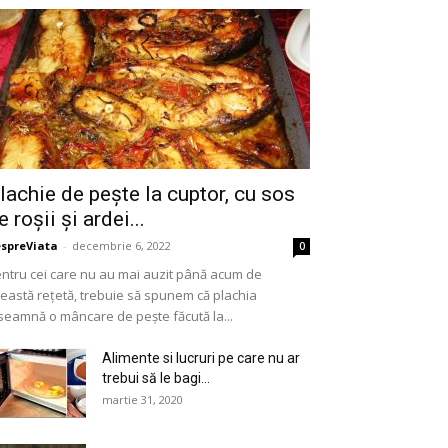
lachie de peşte la cuptor, cu sos
e roşii şi ardei...
spreViata
-
decembrie 6, 2022
0
ntru cei care nu au mai auzit până acum de
eastă rețetă, trebuie să spunem că plachia
seamnă o mâncare de pește făcută la...
Alimente si lucruri pe care nu ar
trebui să le bagi...
martie 31, 2020