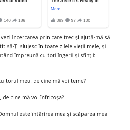
vezi încercarea prin care trec şi ajută-mă să
t să-Ţi slujesc în toate zilele vieţii mele, şi
ând împreună cu toţi îngerii şi sfinţii:
uitorul meu, de cine mă voi teme?
, de cine mă voi înfricoşa?
 Domnul este întărirea mea şi scăparea mea