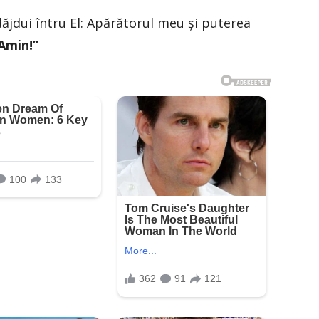
ăjdui întru El: Apărătorul meu şi puterea
Amin!”