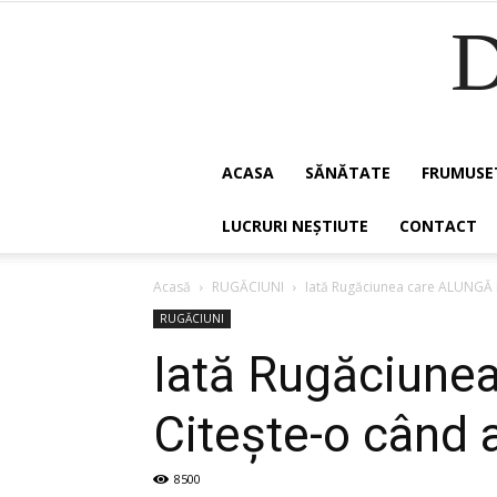
ACASA
SĂNĂTATE
FRUMUSE
LUCRURI NEȘTIUTE
CONTACT
Acasă
RUGĂCIUNI
Iată Rugăciunea care ALUNGĂ RĂ
RUGĂCIUNI
Iată Rugăciunea
Citește-o când a
8500