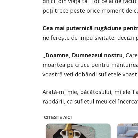
dificil din viața ta. Tot ce ai de făc
poți trece peste orice moment de 
Cea mai puternică rugăciune pentr
ne ferește de impulsivitate, decizii 
„Doamne, Dumnezeul nostru,
Care 
moartea pe cruce pentru mântuirea 
voastră veţi dobândi sufletele voast
Arată-mi mie, păcătosului, milele Ta
răbdării, ca sufletul meu cel încerc