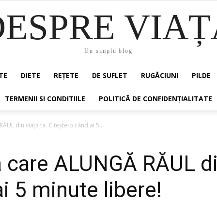
DESPRE VIAȚ
Un simplu blog
TE
DIETE
REȚETE
DE SUFLET
RUGĂCIUNI
PILDE
TERMENII SI CONDITIILE
POLITICĂ DE CONFIDENȚIALITATE
UL din viața ta. Citește-o când ai 5...
 care ALUNGĂ RĂUL din
i 5 minute libere!