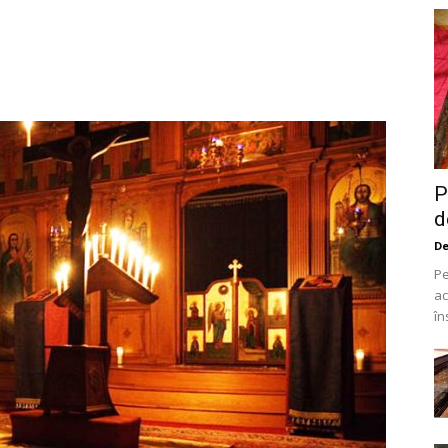
P
d
De
Pe
ac
în