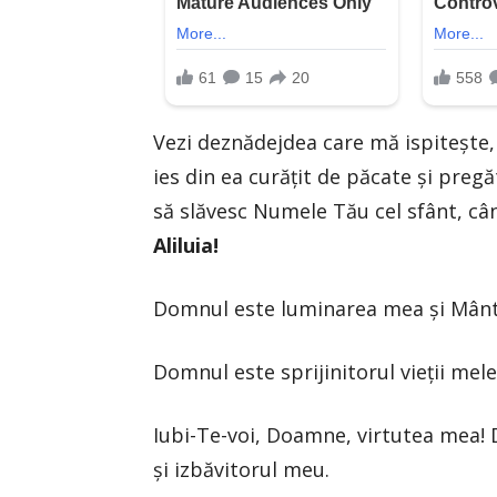
Vezi deznădejdea care mă ispiteşte, 
ies din ea curăţit de păcate şi pregăti
să slăvesc Numele Tău cel sfânt, cânt
Aliluia!
Domnul este luminarea mea şi Mânt
Domnul este sprijinitorul vieţii mele
Iubi-Te-voi, Doamne, virtutea mea!
şi izbăvitorul meu.