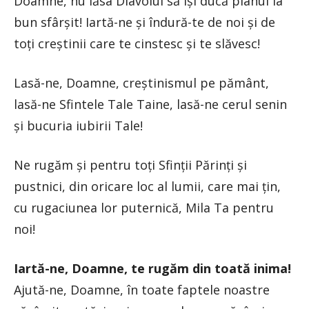
Doamne, nu lăsa Diavolul să își ducă planul la
bun sfârșit! Iartă-ne și îndură-te de noi și de
toți creștinii care te cinstesc și te slăvesc!
Lasă-ne, Doamne, creștinismul pe pământ,
lasă-ne Sfintele Tale Taine, lasă-ne cerul senin
și bucuria iubirii Tale!
Ne rugăm și pentru toți Sfinții Părinți și
pustnici, din oricare loc al lumii, care mai țin,
cu rugaciunea lor puternică, Mila Ta pentru
noi!
Iartă-ne, Doamne, te rugăm din toată inima!
Ajută-ne, Doamne, în toate faptele noastre