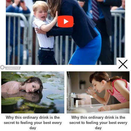
Acest site web folosește cookie-uri pentru a vă îmbunătăți
experiența. Vom presupune că sunteți de acord cu asta dacă
vă continuați navigarea.
Cookie settings
ACCEPT