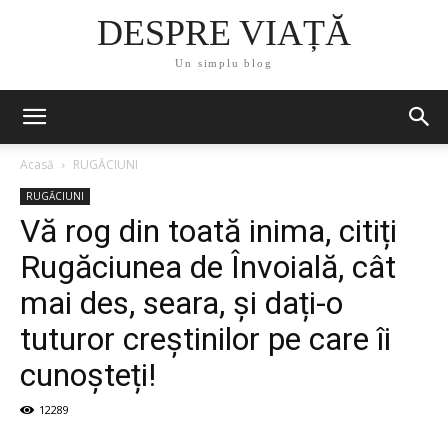
DESPRE VIAȚĂ
Un simplu blog
Acasă
RUGĂCIUNI
RUGĂCIUNI
Vă rog din toată inima, citiți
Rugăciunea de Învoială, cât
mai des, seara, și dați-o
tuturor creștinilor pe care îi
cunoșteți!
12289