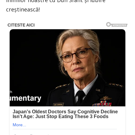
inimilor noastre cu Duh Sfânt și iubire
creștinească!