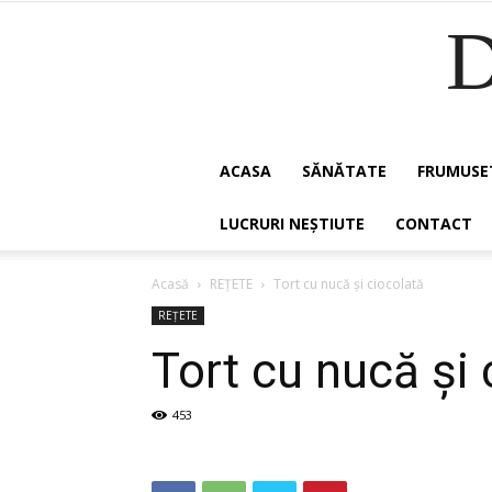
ACASA
SĂNĂTATE
FRUMUSE
LUCRURI NEȘTIUTE
CONTACT
Acasă
REȚETE
Tort cu nucă și ciocolată
REȚETE
Tort cu nucă și 
453