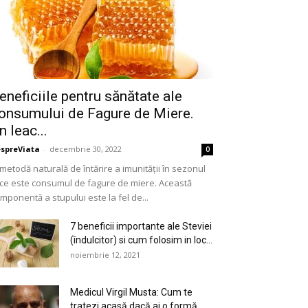
eneficiile pentru sănătate ale
onsumului de Fagure de Miere.
n leac...
spreViata
-
decembrie 30, 2022
0
metodă naturală de întărire a imunității în sezonul
ce este consumul de fagure de miere. Această
mponentă a stupului este la fel de...
7 beneficii importante ale Steviei
(îndulcitor) si cum folosim in loc...
noiembrie 12, 2021
Medicul Virgil Musta: Cum te
tratezi acasă dacă ai o formă...