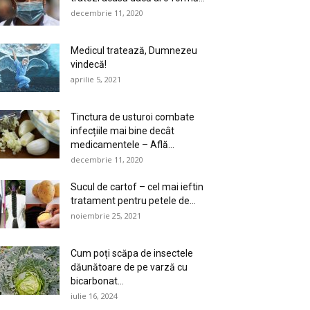
decembrie 11, 2020
Medicul tratează, Dumnezeu
vindecă!
aprilie 5, 2021
Tinctura de usturoi combate
infecțiile mai bine decât
medicamentele – Află...
decembrie 11, 2020
Sucul de cartof – cel mai ieftin
tratament pentru petele de...
noiembrie 25, 2021
Cum poți scăpa de insectele
dăunătoare de pe varză cu
bicarbonat...
iulie 16, 2024