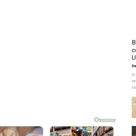
B
c
U
De
O 
re
co