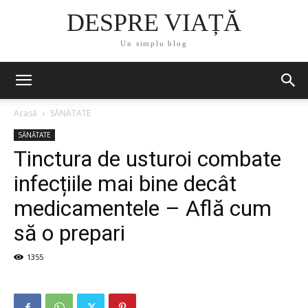
DESPRE VIAȚĂ
Un simplu blog
Acasă
SĂNĂTATE
SĂNĂTATE
Tinctura de usturoi combate
infecțiile mai bine decât
medicamentele – Află cum
să o prepari
1355