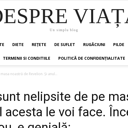
DESPRE VIAȚ
Un simplu blog
TE
DIETE
REȚETE
DE SUFLET
RUGĂCIUNI
PILDE
TERMENII SI CONDITIILE
POLITICĂ DE CONFIDENȚIALITATE
masa noastră de Revelion. Și anul...
unt nelipsite de pe ma
l acesta le voi face. Înc
ou, e genială: