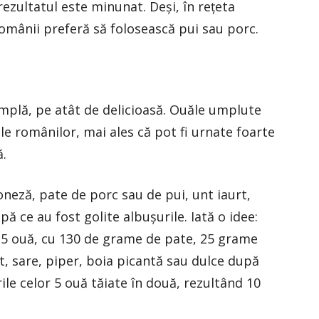
rezultatul este minunat. Deși, în rețeta
 românii preferă să folosească pui sau porc.
mplă, pe atât de delicioasă. Ouăle umplute
ale românilor, mai ales că pot fi urnate foarte
ă.
neză, pate de porc sau de pui, unt iaurt,
ă ce au fost golite albușurile. Iată o idee:
 5 ouă, cu 130 de grame de pate, 25 grame
t, sare, piper, boia picantă sau dulce după
le celor 5 ouă tăiate în două, rezultând 10