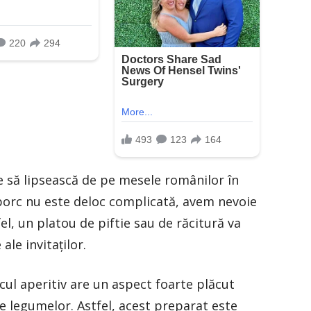
ie să lipsească de pe mesele românilor în
 porc nu este deloc complicată, avem nevoie
el, un platou de piftie sau de răcitură va
le invitaților.
cul aperitiv are un aspect foarte plăcut
le legumelor. Astfel, acest preparat este