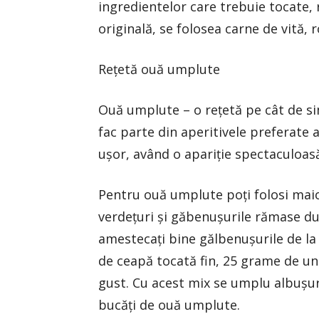
ingredientelor care trebuie tocate, 
originală, se folosea carne de vită,
Rețetă ouă umplute
Ouă umplute – o rețetă pe cât de si
fac parte din aperitivele preferate 
ușor, având o apariție spectaculoas
Pentru ouă umplute poți folosi maio
verdețuri și găbenușurile rămase dup
amestecați bine gălbenușurile de la
de ceapă tocată fin, 25 grame de un
gust. Cu acest mix se umplu albușuri
bucăți de ouă umplute.