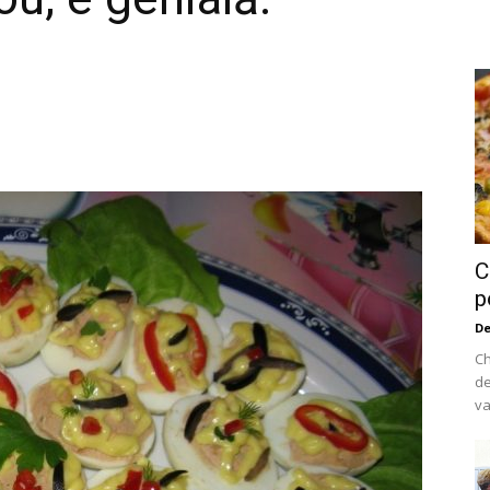
C
p
De
Ch
de
va