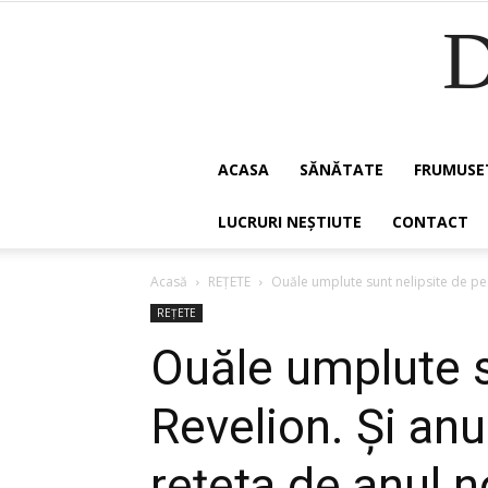
ACASA
SĂNĂTATE
FRUMUSE
LUCRURI NEȘTIUTE
CONTACT
Acasă
REȚETE
Ouăle umplute sunt nelipsite de pe 
REȚETE
Ouăle umplute s
Revelion. Și anu
rețeta de anul n