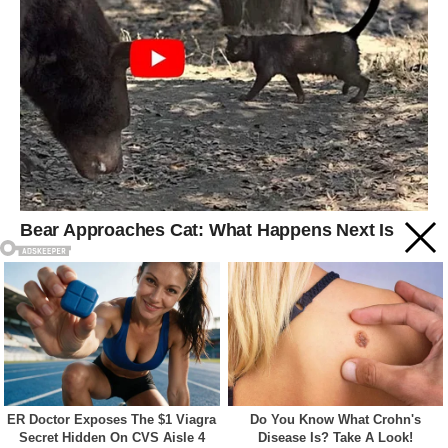
Acest site web folosește cookie-uri pentru a vă îmbunătăți
experiența. Vom presupune că sunteți de acord cu asta dacă
vă continuați navigarea.
Cookie settings
ACCEPT