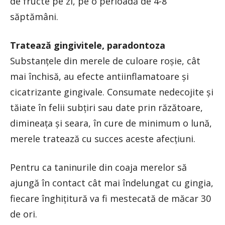
de fructe pe zi, pe o perioadă de 4-8
săptămâni.
Tratează gingivitele, paradontoza
Substanţele din merele de culoare roşie, cât
mai închisă, au efecte antiinflamatoare şi
cicatrizante gingivale. Consumate nedecojite şi
tăiate în felii subţiri sau date prin răzătoare,
dimineaţa şi seara, în cure de minimum o lună,
merele tratează cu succes aceste afecţiuni.
Pentru ca taninurile din coaja merelor să
ajungă în contact cât mai îndelungat cu gingia,
fiecare înghiţitură va fi mestecată de măcar 30
de ori.