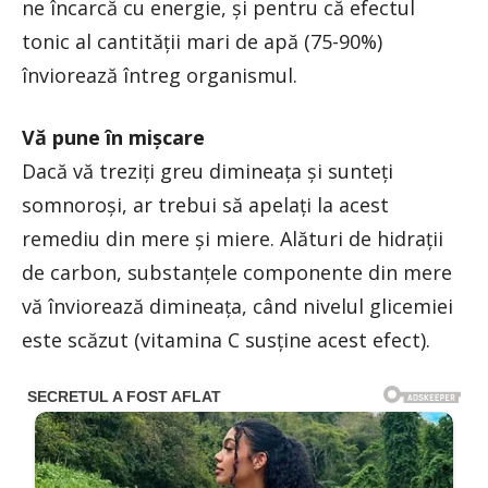
ne încarcă cu energie, şi pentru că efectul
tonic al cantităţii mari de apă (75-90%)
înviorează întreg organismul.
Vă pune în mişcare
Dacă vă treziţi greu dimineaţa şi sunteţi
somnoroşi, ar trebui să apelaţi la acest
remediu din mere şi miere. Alături de hidrații
de carbon, substanţele componente din mere
vă înviorează dimineaţa, când nivelul glicemiei
este scăzut (vitamina C susţine acest efect).