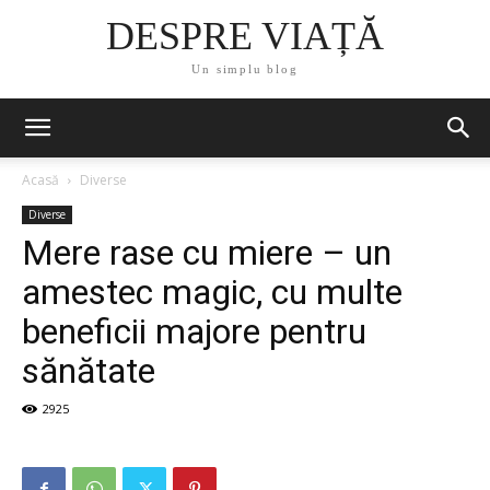
DESPRE VIAȚĂ
Un simplu blog
Acasă
Diverse
Diverse
Mere rase cu miere – un
amestec magic, cu multe
beneficii majore pentru
sănătate
2925