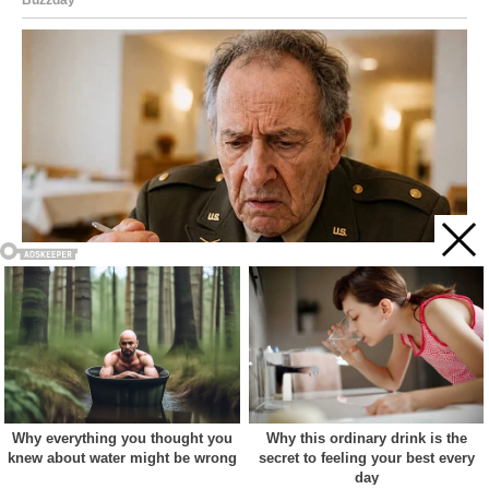
Acest site web folosește cookie-uri pentru a vă îmbunătăți
experiența. Vom presupune că sunteți de acord cu asta dacă
vă continuați navigarea.
Cookie settings
ACCEPT