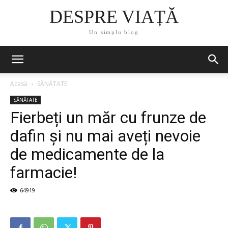
DESPRE VIAȚĂ
Un simplu blog
Acasă
SĂNĂTATE
SĂNĂTATE
Fierbeți un măr cu frunze de
dafin și nu mai aveți nevoie
de medicamente de la
farmacie!
64919