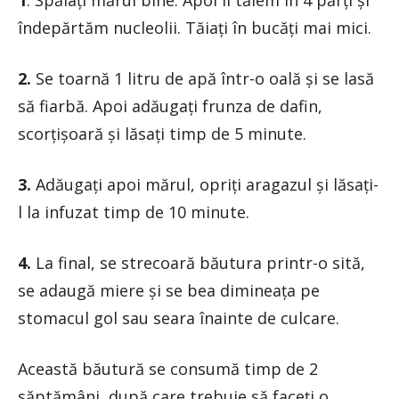
1
. Spălați mărul bine. Apoi îl tăiem în 4 părți și
îndepărtăm nucleolii. Tăiați în bucăți mai mici.
2.
Se toarnă 1 litru de apă într-o oală și se lasă
să fiarbă. Apoi adăugați frunza de dafin,
scorțișoară și lăsați timp de 5 minute.
3.
Adăugați apoi mărul, opriți aragazul și lăsați-
l la infuzat timp de 10 minute.
4.
La final, se strecoară băutura printr-o sită,
se adaugă miere și se bea dimineața pe
stomacul gol sau seara înainte de culcare.
Această băutură se consumă timp de 2
săptămâni, după care trebuie să faceți o