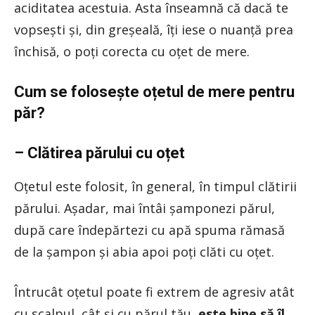
aciditatea acestuia. Asta înseamnă că dacă te
vopsești și, din greșeală, îți iese o nuanță prea
închisă, o poți corecta cu oțet de mere.
Cum se folosește oțetul de mere pentru
păr?
– Clătirea părului cu oțet
Oțetul este folosit, în general, în timpul clătirii
părului. Așadar, mai întâi șamponezi părul,
după care îndepărtezi cu apă spuma rămasă
de la șampon și abia apoi poți clăti cu oțet.
Întrucât oțetul poate fi extrem de agresiv atât
cu scalpul, cât și cu părul tău,
este bine să îl