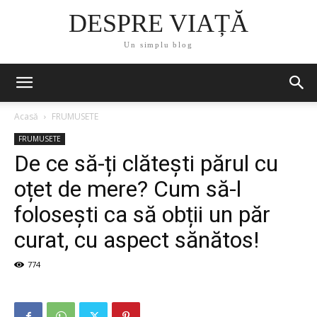
DESPRE VIAȚĂ
Un simplu blog
Acasă
FRUMUSETE
FRUMUSETE
De ce să-ți clătești părul cu
oțet de mere? Cum să-l
folosești ca să obții un păr
curat, cu aspect sănătos!
774