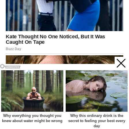
Acest site web folosește cookie-uri pentru a vă îmbunătăți
experiența. Vom presupune că sunteți de acord cu asta dacă
vă continuați navigarea.
Cookie settings
ACCEPT