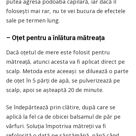
putea agresa podoaba capilară, iar dacă îl
folosești mai rar, nu te vei bucura de efectele
sale pe termen lung.
– Oțet pentru a înlătura mătreața
Dacă oțetul de mere este folosit pentru
mătreață, atunci acesta va fi aplicat direct pe
scalp. Metoda este aceeași: se diluează o parte
de oțet în 5 părți de apă, se pulverizează pe
scalp, apoi se așteaptă 20 de minute.
Se îndepărtează prin clătire, după care se
aplică la fel ca de obicei balsamul de păr pe
vârfuri. Soluția împotriva mătreții va fi
refolosită o dată pe săptămână, până când