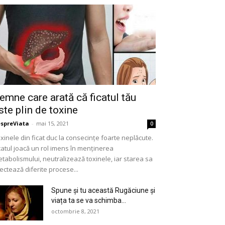
emne care arată că ficatul tău
ste plin de toxine
spreViata
-
mai 15, 2021
0
xinele din ficat duc la consecințe foarte neplăcute.
catul joacă un rol imens în menținerea
tabolismului, neutralizează toxinele, iar starea sa
ectează diferite procese...
Spune și tu această Rugăciune și
viața ta se va schimba...
octombrie 8, 2021