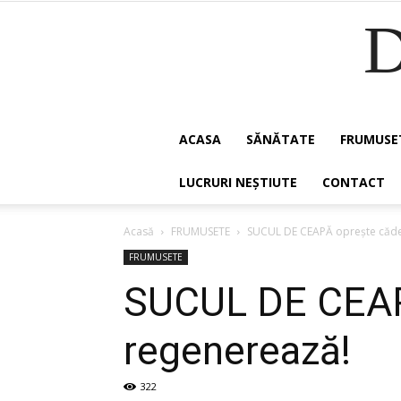
ACASA
SĂNĂTATE
FRUMUSE
LUCRURI NEȘTIUTE
CONTACT
Acasă
FRUMUSETE
SUCUL DE CEAPĂ opreşte cădere
FRUMUSETE
SUCUL DE CEAPĂ 
regenerează!
322