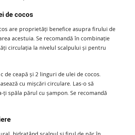
ei de cocos
cos are proprietăţi benefice asupra firului de
rarea acestuia. Se recomandă în combinaţie
i circulaţia la nivelul scalpului şi pentru
 de ceapă şi 2 linguri de ulei de cocos.
masează cu mişcări circulare. Las-o să
e a-ţi spăla părul cu şampon. Se recomandă
iere
al, hidratând scalpul şi firul de păr în