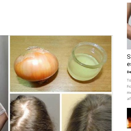
S
e
De
To
Fi
me
af