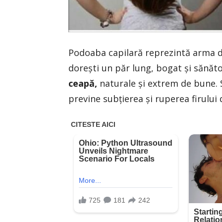
Podoaba capilară reprezintă arma de 
doreşti un păr lung, bogat şi sănăto
ceapă,
naturale şi extrem de bune. S
previne subţierea şi ruperea firului 