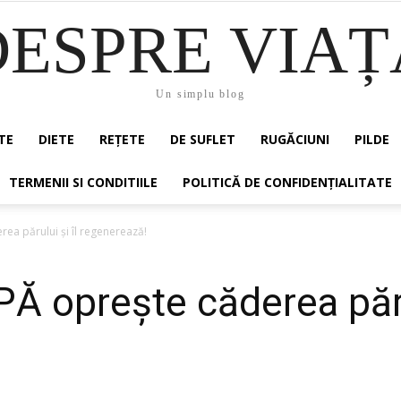
DESPRE VIAȚ
Un simplu blog
TE
DIETE
REȚETE
DE SUFLET
RUGĂCIUNI
PILDE
TERMENII SI CONDITIILE
POLITICĂ DE CONFIDENȚIALITATE
a părului şi îl regenerează!
opreşte căderea părul