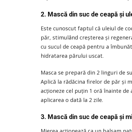
2. Mască din suc de ceapă şi ul
Este cunoscut faptul că uleiul de co
păr, stimulând creşterea şi regene
cu sucul de ceapă pentru a îmbunătăţ
hidratarea părului uscat.
Masca se prepară din 2 linguri de suc
Aplică la rădăcina firelor de păr şi 
acţioneze cel puţin 1 oră înainte d
aplicarea o dată la 2 zile.
3. Mască din suc de ceapă şi m
Mierea acţionează ca un balsam natur