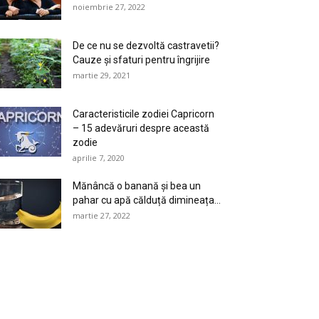
noiembrie 27, 2022
De ce nu se dezvoltă castravetii?
Cauze și sfaturi pentru îngrijire
martie 29, 2021
Caracteristicile zodiei Capricorn
– 15 adevăruri despre această
zodie
aprilie 7, 2020
Mănâncă o banană și bea un
pahar cu apă călduță dimineața...
martie 27, 2022