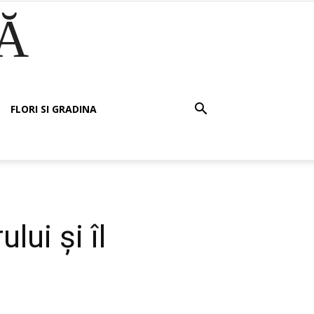
Ă
FLORI SI GRADINA
ui şi îl