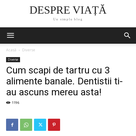
DESPRE VIAȚĂ
Un simplu blog
Acasă
Diverse
Diverse
Cum scapi de tartru cu 3
alimente banale. Dentistii ti-
au ascuns mereu asta!
1196