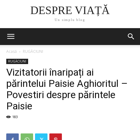
DESPRE VIAȚĂ
Un simplu blog
Acasă
RUGĂCIUNI
RUGĂCIUNI
Vizitatorii înaripați ai
părintelui Paisie Aghioritul –
Povestiri despre părintele
Paisie
183