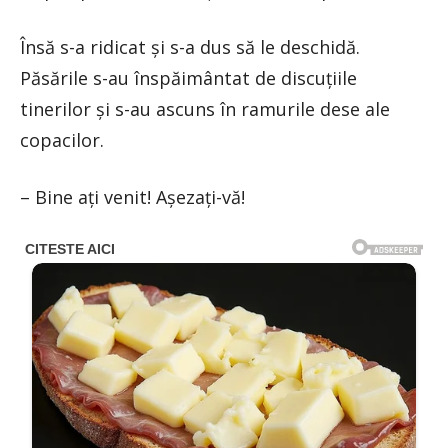
Însă s-a ridicat și s-a dus să le deschidă.
Păsările s-au înspăimântat de discuțiile
tinerilor și s-au ascuns în ramurile dese ale
copacilor.
– Bine ați venit! Așezați-vă!