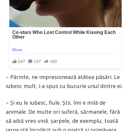
– Părinte, ne impresionează atâtea păsări. Le
iubesc mult, i-a spus cu bucurie unul dintre ei.
– Și eu le iubesc, fiule. Știi, îmi e milă de
animale. De multe ori suferă, sărmanele, fără
să aibă vreo vină. șarpele, de exemplu, toată
iarna stă încolăcit sub o piatră și primăvara,