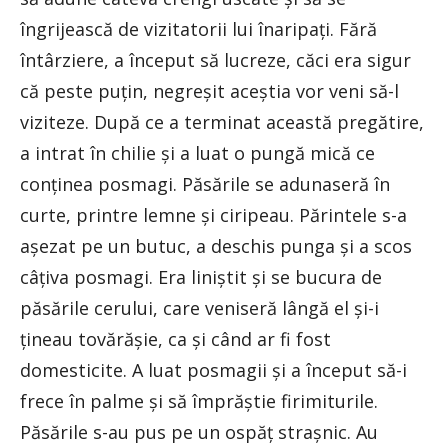
îngrijească de vizitatorii lui înaripați. Fără
întârziere, a început să lucreze, căci era sigur
că peste puțin, negreșit aceștia vor veni să-l
viziteze. După ce a terminat această pregătire,
a intrat în chilie și a luat o pungă mică ce
conținea posmagi. Păsările se adunaseră în
curte, printre lemne și ciripeau. Părintele s-a
așezat pe un butuc, a deschis punga și a scos
câțiva posmagi. Era liniștit și se bucura de
păsările cerului, care veniseră lângă el și-i
țineau tovărășie, ca și când ar fi fost
domesticite. A luat posmagii și a început să-i
frece în palme și să împrăștie firimiturile.
Păsările s-au pus pe un ospăț strașnic. Au