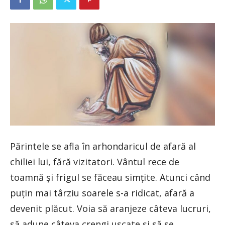
Părintele se afla în arhondaricul de afară al
chiliei lui, fără vizitatori. Vântul rece de
toamnă și frigul se făceau simțite. Atunci când
puțin mai târziu soarele s-a ridicat, afară a
devenit plăcut. Voia să aranjeze câteva lucruri,
să adune câteva crengi uscate și să se