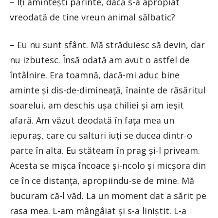
– Îți amintești părinte, dacă s-a apropiat
vreodată de tine vreun animal sălbatic?
– Eu nu sunt sfânt. Mă străduiesc să devin, dar
nu izbutesc. Însă odată am avut o astfel de
întâlnire. Era toamnă, dacă-mi aduc bine
aminte și dis-de-dimineață, înainte de răsăritul
soarelui, am deschis ușa chiliei și am ieșit
afară. Am văzut deodată în fața mea un
iepuraș, care cu salturi iuți se ducea dintr-o
parte în alta. Eu stăteam în prag și-l priveam.
Acesta se mișca încoace și-ncolo și micșora din
ce în ce distanța, apropiindu-se de mine. Mă
bucuram că-l văd. La un moment dat a sărit pe
rasa mea. L-am mângâiat și s-a liniștit. L-a