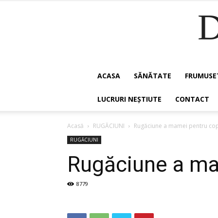
ACASA
SĂNĂTATE
FRUMUSE
LUCRURI NEȘTIUTE
CONTACT
Acasă
RUGĂCIUNI
Rugăciune a mamei pentru copi
RUGĂCIUNI
Rugăciune a mam
8779