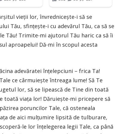
itul vieţii lor, învredniceşte-i să se
ui Tău, sfinţeşte-i cu adevărul Tău, ca să se
ele Tău! Trimite-mi ajutorul Tău haric ca să îi
sul aproapelui! Dă-mi în scopul acesta
cina adevăratei înţelepciuni – frica Ta!
 Tale ce cârmuieşte întreaga lume! Să Te
cugetul lor, să se lipească de Tine din toată
e toată viața lor! Dăruieşte-mi pricepere să
 păzirea poruncilor Tale, că osteneala
ața de aici mulţumire lipsită de tulburare,
escoperă-le lor înţelegerea legii Tale, ca până