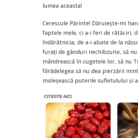
lumea aceasta!
Cerescule Părinte! Dăruieşte-mi haru
faptele mele, ci a-i feri de rătăciri, 
îndărătnicia, de a-i abate de la năzu
furaţi de gânduri nechibzuite, să nu
mândrească în cugetele lor, să nu Te
fărădelegea să nu dea pierzării mint
moleşească puterile sufletulului şi a