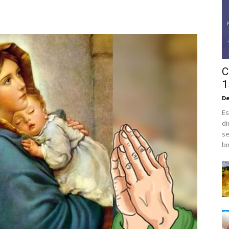
C
1
De
Es
di
se
bi