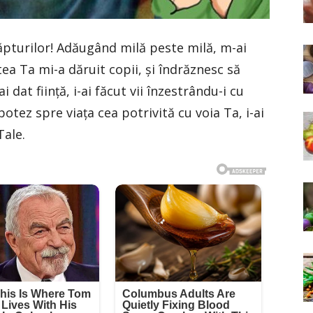
ăpturilor! Adăugând milă peste milă, m-ai
a Ta mi-a dăruit copii, şi îndrăznesc să
ai dat fiinţă, i-ai făcut vii înzestrându-i cu
botez spre viaţa cea potrivită cu voia Ta, i-ai
Tale.