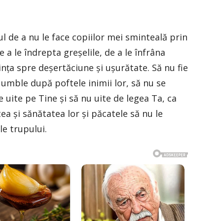
l de a nu le face copiilor mei sminteală prin
de a le îndrepta greşelile, de a le înfrâna
inţa spre deşertăciune şi uşurătate. Să nu fie
 umble după poftele inimii lor, să nu se
 uite pe Tine şi să nu uite de legea Ta, ca
ea şi sănătatea lor şi păcatele să nu le
le trupului.