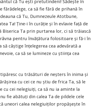
ământul că Tu eşti pretutindeni! Sădeşte în
e fărădelege, ca să fie fără de prihană în
totdeauna că Tu, Dumnezeule Atotbune,
ea Ta! Ţine-i în curăţie şi în evlavie faţă de
Biserica Ta prin purtarea lor, ci să trăiască
 râvna pentru învăţătura folositoare şi fă-i în
ca să câştige înţelegerea cea adevărată a
evoie, ca să se lumineze cu ştiinţa cea
ipăresc cu trăsături de neşters în inima şi
răşirea cu cei ce nu ştiu de frica Ta, să le
 cu cei nelegiuiţi, ca să nu ia aminte la
nu fie abătuţi din calea Ta de pildele cele
că uneori calea nelegiuiţilor propăşeşte în