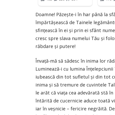
Doamne! Păzeşte-i în har până la sfârş
împărtăşească de Tainele legământul
sfinţească în ei şi prin ei sfânt num
cresc spre slava numelui Tău şi folo
răbdare şi putere!
Învaţă-mă să sădesc în inima lor rădă
Luminează-i cu lumina Înţelepciunii
iubească din tot sufletul şi din tot 
inima şi să tremure de cuvintele Tal
le arăt că viaţa cea adevărată stă în
întărită de cucernicie aduce toată vi
iar în veşnicie – fericire negrăită. D