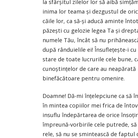
la sfârşitul zilelor lor să aibă simţ
inima lor teama şi dezgustul de oric
căile lor, ca să-şi aducă aminte în
păzeşti cu gelozie legea Ta şi dreptat
numele Tău, încât să nu prihănească 
după rânduielile ei! Însufleţeşte-i cu
stare de toate lucrurile cele bune, 
cunoştinţelor de care au neapărată n
binefăcătoare pentru omenire.
Doamne! Dă-mi înţelepciune ca să înt
în mintea copiilor mei frica de întovă
insuflu îndepărtarea de orice însoţire
împreună-vorbirile cele putrede, să 
rele, să nu se smintească de faptul 