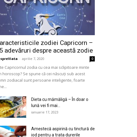
aracteristicile zodiei Capricorn –
5 adevăruri despre această zodie
spreViata
-
aprilie 7, 2020
0
te Capricornul zodia cu cea mai sclipitoare minte
n horoscop? Se spune că cei născuți sub acest
mn zodiacal sunt persoane inteligente, foarte
ne...
Dieta cu mămăligă – În doar o
lună vei fi mai...
ianuarie 17, 2023
Amestecă aspirină cu tinctură de
iod pentru a trata durerile