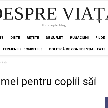
DESPRE VIAȚ
Un simplu blog
TE
DIETE
REȚETE
DE SUFLET
RUGĂCIUNI
PILDE
TERMENII SI CONDITIILE
POLITICĂ DE CONFIDENȚIALITATE
ii săi
ei pentru copiii săi