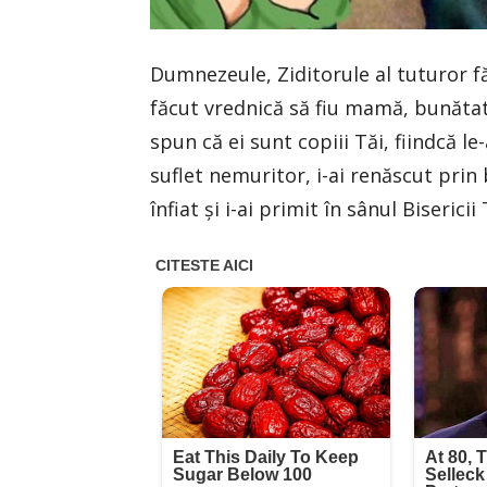
Dumnezeule, Ziditorule al tuturor f
făcut vrednică să fiu mamă, bunătate
spun că ei sunt copiii Tăi, fiindcă le-
suflet nemuritor, i-ai renăscut prin 
înfiat şi i-ai primit în sânul Bisericii 