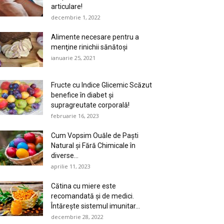
articulare!
decembrie 1, 2022
Alimente necesare pentru a
menţine rinichii sănătoşi
ianuarie 25, 2021
Fructe cu Indice Glicemic Scăzut
benefice în diabet şi
supragreutate corporală!
februarie 16, 2023
Cum Vopsim Ouăle de Paşti
Natural şi Fără Chimicale în
diverse...
aprilie 11, 2023
Cătina cu miere este
recomandată și de medici.
Întărește sistemul imunitar...
decembrie 28, 2022