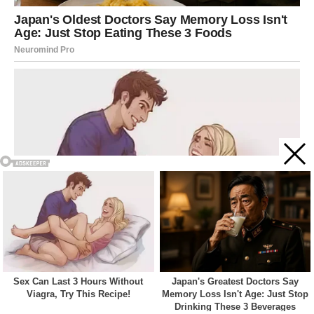
Acest site web folosește cookie-uri pentru a vă îmbunătăți
experiența. Vom presupune că sunteți de acord cu asta dacă
vă continuați navigarea.
Cookie settings
ACCEPT