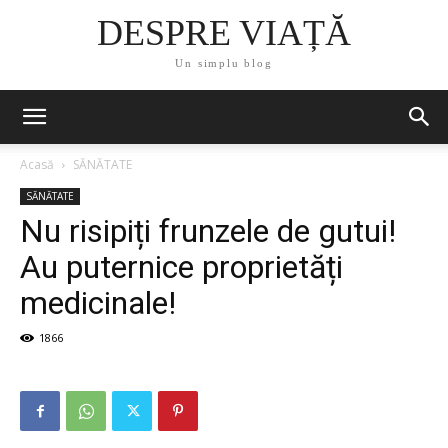
DESPRE VIAȚĂ
Un simplu blog
Acasă
SĂNĂTATE
SĂNĂTATE
Nu risipiți frunzele de gutui!
Au puternice proprietăți
medicinale!
1866