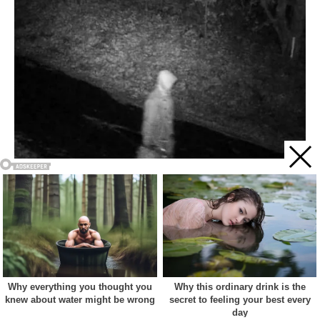
Acest site web folosește cookie-uri pentru a vă îmbunătăți
experiența. Vom presupune că sunteți de acord cu asta dacă
vă continuați navigarea.
Cookie settings
ACCEPT