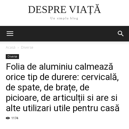
DESPRE VIAȚĂ
Un simplu blog
Acasă
Diverse
Diverse
Folia de aluminiu calmează
orice tip de durere: cervicală,
de spate, de brațe, de
picioare, de articulții si are si
alte utilizari utile pentru casă
1174