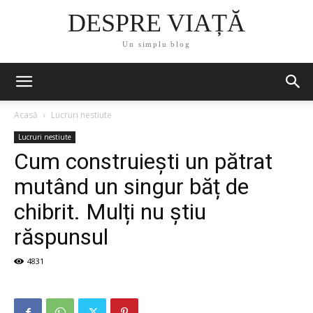
DESPRE VIAȚĂ
Un simplu blog
Acasă
Lucruri nestiute
Lucruri nestiute
Cum construiești un pătrat
mutând un singur băț de
chibrit. Mulți nu știu
răspunsul
4831