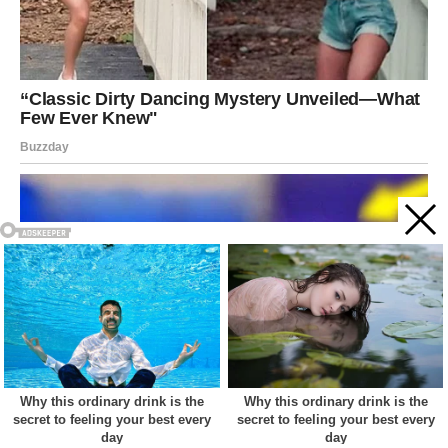
Acest site web folosește cookie-uri pentru a vă îmbunătăți
experiența. Vom presupune că sunteți de acord cu asta dacă
vă continuați navigarea.
Cookie settings
ACCEPT