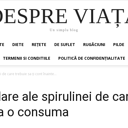
DESPRE VIAȚ
Un simplu blog
TE
DIETE
REȚETE
DE SUFLET
RUGĂCIUNI
PILDE
TERMENII SI CONDITIILE
POLITICĂ DE CONFIDENȚIALITATE
 de care trebuie sa ți cont înainte...
re ale spirulinei de car
 a o consuma