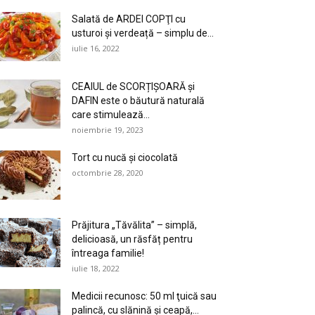
Salată de ARDEI COPŢI cu
usturoi și verdeață – simplu de...
iulie 16, 2022
CEAIUL de SCORȚIȘOARĂ și
DAFIN este o băutură naturală
care stimulează...
noiembrie 19, 2023
Tort cu nucă și ciocolată
octombrie 28, 2020
Prăjitura „Tăvălita” – simplă,
delicioasă, un răsfăț pentru
întreaga familie!
iulie 18, 2022
Medicii recunosc: 50 ml ţuică sau
palincă, cu slănină şi ceapă,...