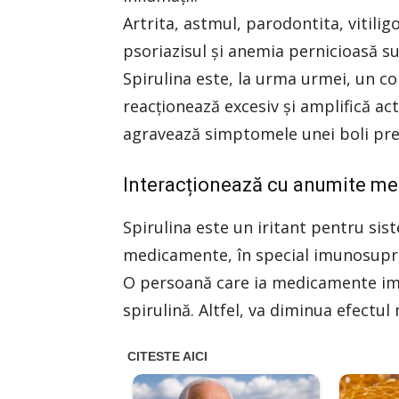
Artrita, astmul, parodontita, vitilig
psoriazisul și anemia pernicioasă s
Spirulina este, la urma urmei, un co
reacționează excesiv și amplifică ac
agravează simptomele unei boli pree
Interacționează cu anumite m
Spirulina este un iritant pentru sis
medicamente, în special imunosupr
O persoană care ia medicamente i
spirulină. Altfel, va diminua efectu