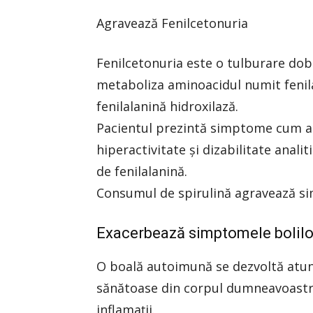
Agravează Fenilcetonuria
Fenilcetonuria este o tulburare dob
metaboliza aminoacidul numit fenila
fenilalanină hidroxilază.
Pacientul prezintă simptome cum ar f
hiperactivitate și dizabilitate anali
de fenilalanină.
Consumul de spirulină agravează si
Exacerbează simptomele bolil
O boală autoimună se dezvoltă atunc
sănătoase din corpul dumneavoastră,
inflamații.