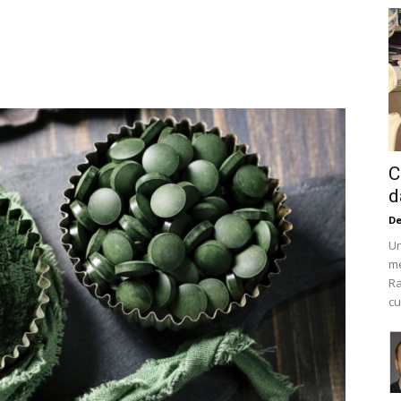
C
d
De
Un
me
Ra
cu