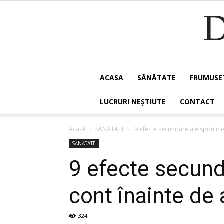
ACASA
SĂNĂTATE
FRUMUSE
LUCRURI NEȘTIUTE
CONTACT
Acasă
SĂNĂTATE
9 efecte secundare ale spirulinei
SĂNĂTATE
9 efecte secunda
cont înainte de
324