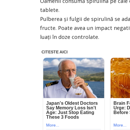
Oamenii consumă spirulina pe cale 
tablete.
Pulberea și fulgii de spirulină se ad
fructe. Poate avea un impact negati
luați în doze controlate.