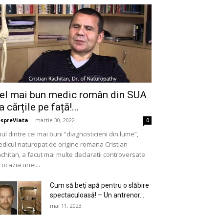
el mai bun medic român din SUA
a cărțile pe față!...
spreViata
-
martie 30, 2022
0
ul dintre cei mai buni “diagnosticieni din lume”,
dicul naturopat de origine romana Cristian
chitan, a facut mai multe declaratii controversate
 ocazia unei...
Cum să beţi apă pentru o slăbire
spectaculoasă! – Un antrenor...
mai 11, 2023