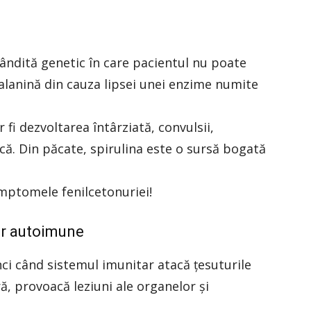
ândită genetic în care pacientul nu poate
lanină din cauza lipsei unei enzime numite
i dezvoltarea întârziată, convulsii,
tică. Din păcate, spirulina este o sursă bogată
mptomele fenilcetonuriei!
or autoimune
i când sistemul imunitar atacă țesuturile
 provoacă leziuni ale organelor și