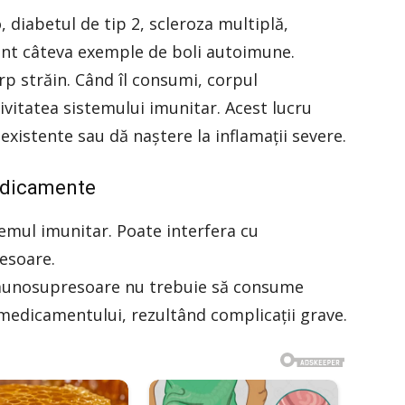
o, diabetul de tip 2, scleroza multiplă,
unt câteva exemple de boli autoimune.
rp străin. Când îl consumi, corpul
tivitatea sistemului imunitar. Acest lucru
xistente sau dă naștere la inflamații severe.
edicamente
temul imunitar. Poate interfera cu
esoare.
munosupresoare nu trebuie să consume
l medicamentului, rezultând complicații grave.