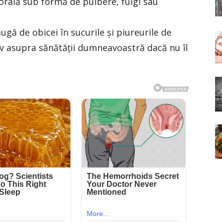
orală sub formă de pulbere, fulgi sau
augă de obicei în sucurile și piureurile de
v asupra sănătății dumneavoastră dacă nu îl