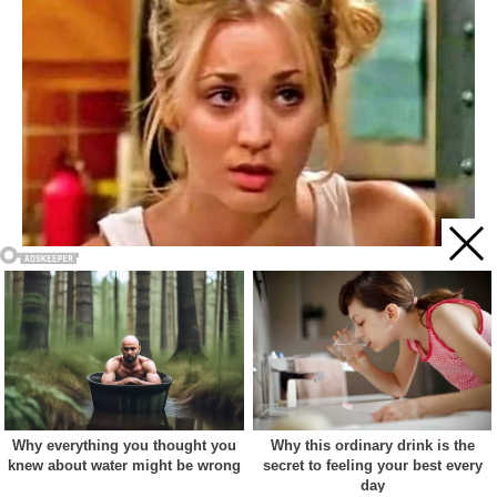
Acest site web folosește cookie-uri pentru a vă îmbunătăți
experiența. Vom presupune că sunteți de acord cu asta dacă
vă continuați navigarea.
Cookie settings
ACCEPT