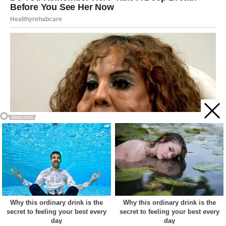
Acest site web folosește cookie-uri pentru a vă îmbunătăți
experiența. Vom presupune că sunteți de acord cu asta dacă
vă continuați navigarea.
Cookie settings
ACCEPT