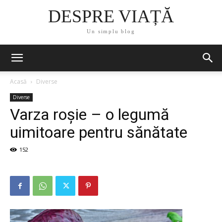
DESPRE VIAȚĂ
Un simplu blog
Acasă
Diverse
Diverse
Varza roșie – o legumă
uimitoare pentru sănătate
152