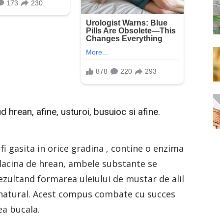
ud hrean, afine, usturoi, busuioc si afine.
fi gasita in orice gradina , contine o enzima
adacina de hrean, ambele substante se
ezultand formarea uleiului de mustar de alil
ic natural. Acest compus combate cu succes
ea bucala.