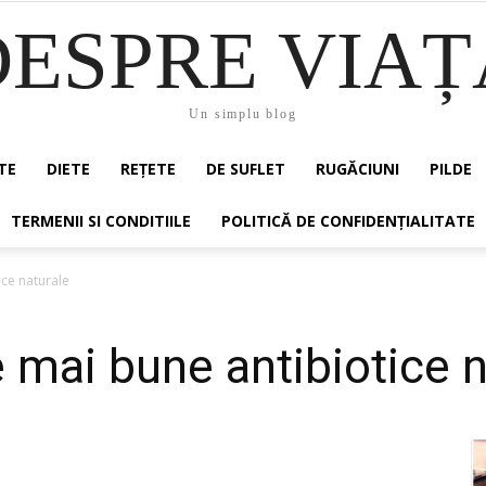
DESPRE VIAȚ
Un simplu blog
TE
DIETE
REȚETE
DE SUFLET
RUGĂCIUNI
PILDE
TERMENII SI CONDITIILE
POLITICĂ DE CONFIDENȚIALITATE
ice naturale
e mai bune antibiotice 