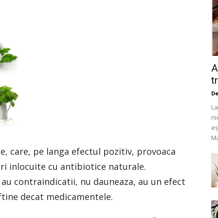
A
t
De
La
ni
eș
Ma
e, care, pe langa efectul pozitiv, provoaca
ri inlocuite cu antibiotice naturale.
 au contraindicatii, nu dauneaza, au un efect
eftine decat medicamentele.