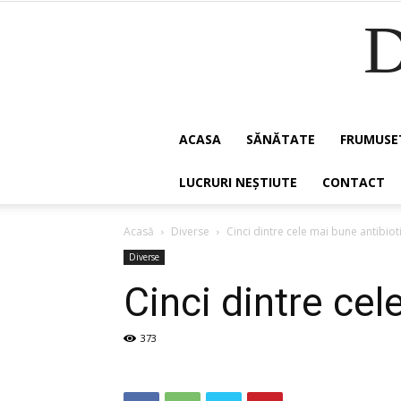
ACASA
SĂNĂTATE
FRUMUSE
LUCRURI NEȘTIUTE
CONTACT
Acasă
Diverse
Cinci dintre cele mai bune antibiot
Diverse
Cinci dintre cel
373