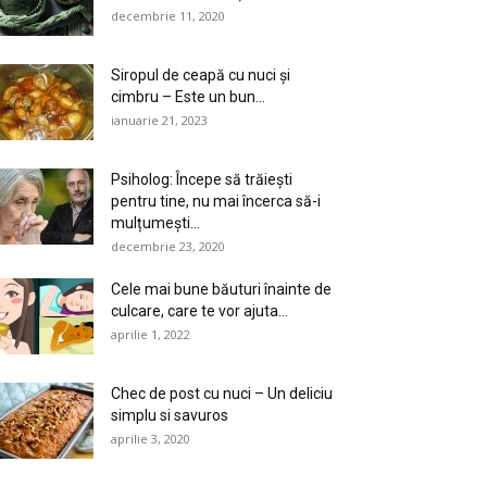
decembrie 11, 2020
Siropul de ceapă cu nuci și
cimbru – Este un bun...
ianuarie 21, 2023
Psiholog: Începe să trăiești
pentru tine, nu mai încerca să-i
mulțumești...
decembrie 23, 2020
Cele mai bune băuturi înainte de
culcare, care te vor ajuta...
aprilie 1, 2022
Chec de post cu nuci – Un deliciu
simplu si savuros
aprilie 3, 2020