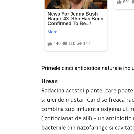
Primele cinci antibiotice naturale incl
Hrean
Radacina acestei plante, care poate 
si ulei de mustar. Cand se freaca r
combina sub influenta oxigenului, r
(izotiocianat de alil) – un antibiot
bacteriile din nazofaringe si cavitat