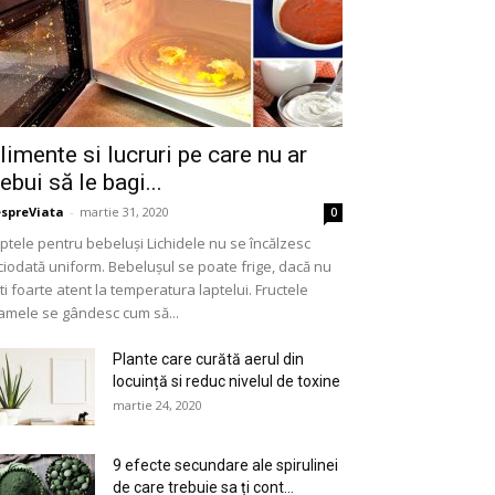
limente si lucruri pe care nu ar
rebui să le bagi...
spreViata
-
martie 31, 2020
0
ptele pentru bebeluși Lichidele nu se încălzesc
ciodată uniform. Bebelușul se poate frige, dacă nu
ti foarte atent la temperatura laptelui. Fructele
mele se gândesc cum să...
Plante care curătă aerul din
locuință si reduc nivelul de toxine
martie 24, 2020
9 efecte secundare ale spirulinei
de care trebuie sa ți cont...