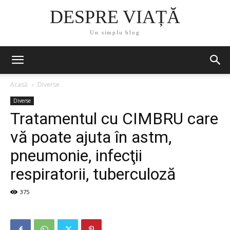
DESPRE VIAȚĂ
Un simplu blog
Acasă
Diverse
Diverse
Tratamentul cu CIMBRU care
vă poate ajuta în astm,
pneumonie, infecţii
respiratorii, tuberculoză
375