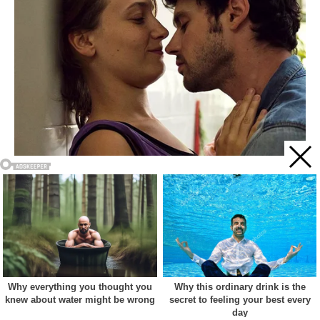
Acest site web folosește cookie-uri pentru a vă îmbunătăți
experiența. Vom presupune că sunteți de acord cu asta dacă
vă continuați navigarea.
Cookie settings
ACCEPT