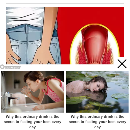
Acest site web folosește cookie-uri pentru a vă îmbunătăți
experiența. Vom presupune că sunteți de acord cu asta dacă
vă continuați navigarea.
Cookie settings
ACCEPT