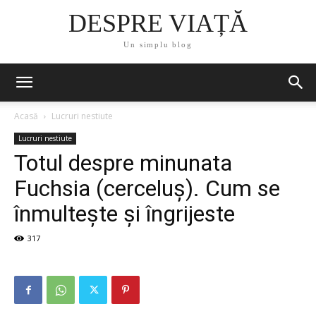
DESPRE VIAȚĂ
Un simplu blog
Acasă
Lucruri nestiute
Lucruri nestiute
Totul despre minunata
Fuchsia (cerceluş). Cum se
înmulteşte şi îngrijeste
317