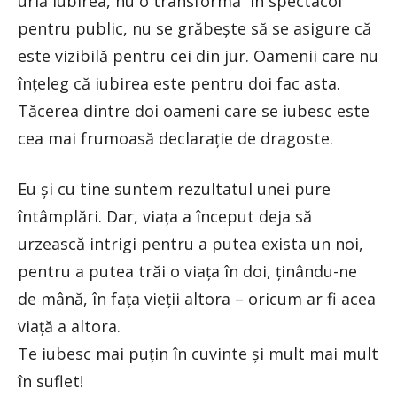
urlă iubirea, nu o transformă în spectacol
pentru public, nu se grăbește să se asigure că
este vizibilă pentru cei din jur. Oamenii care nu
înțeleg că iubirea este pentru doi fac asta.
Tăcerea dintre doi oameni care se iubesc este
cea mai frumoasă declarație de dragoste.
Eu și cu tine suntem rezultatul unei pure
întâmplări. Dar, viața a început deja să
urzească intrigi pentru a putea exista un noi,
pentru a putea trăi o viața în doi, ținându-ne
de mână, în fața vieții altora – oricum ar fi acea
viață a altora.
Te iubesc mai puțin în cuvinte și mult mai mult
în suflet!