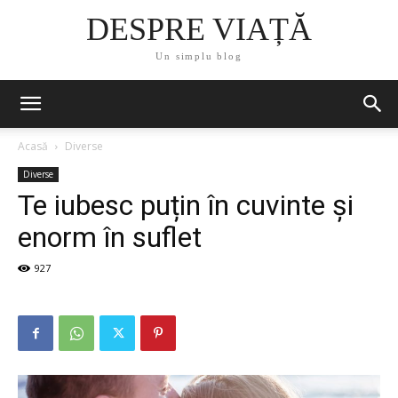
DESPRE VIAȚĂ
Un simplu blog
Acasă
Diverse
Diverse
Te iubesc puțin în cuvinte și
enorm în suflet
927