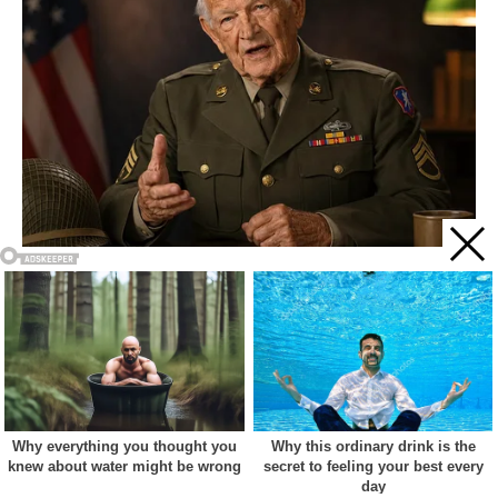
Acest site web folosește cookie-uri pentru a vă îmbunătăți
experiența. Vom presupune că sunteți de acord cu asta dacă
vă continuați navigarea.
Cookie settings
ACCEPT