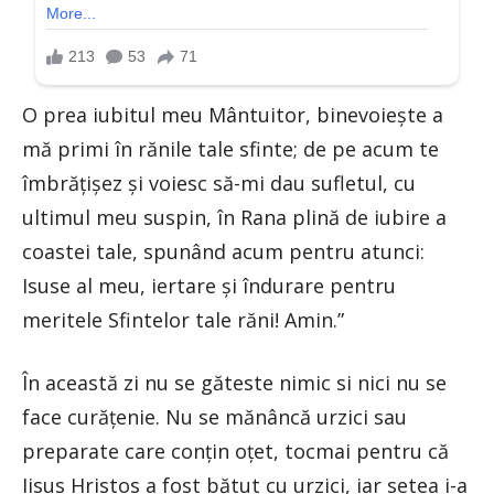
O prea iubitul meu Mântuitor, binevoieşte a
mă primi în rănile tale sfinte; de pe acum te
îmbrăţişez şi voiesc să-mi dau sufletul, cu
ultimul meu suspin, în Rana plină de iubire a
coastei tale, spunând acum pentru atunci:
Isuse al meu, iertare şi îndurare pentru
meritele Sfintelor tale răni! Amin.”
În această zi nu se găteste nimic si nici nu se
face curățenie. Nu se mănâncă urzici sau
preparate care conțin oțet, tocmai pentru că
Iisus Hristos a fost bătut cu urzici, iar setea i-a