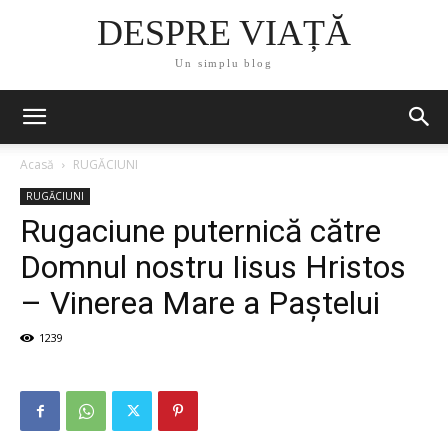
DESPRE VIAȚĂ
Un simplu blog
Acasă
RUGĂCIUNI
RUGĂCIUNI
Rugaciune puternică către
Domnul nostru Iisus Hristos
– Vinerea Mare a Paștelui
1239