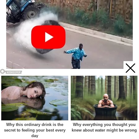
Acest site web folosește cookie-uri pentru a vă îmbunătăți
experiența. Vom presupune că sunteți de acord cu asta dacă
vă continuați navigarea.
Cookie settings
ACCEPT