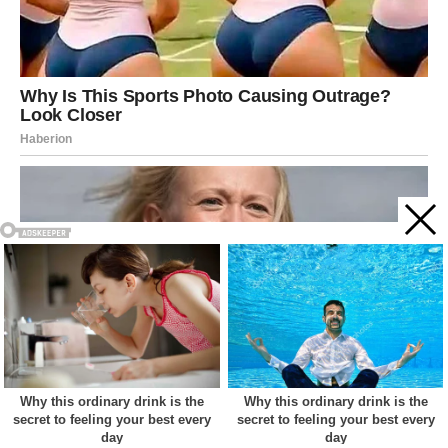
Acest site web folosește cookie-uri pentru a vă îmbunătăți
experiența. Vom presupune că sunteți de acord cu asta dacă
vă continuați navigarea.
Cookie settings
ACCEPT