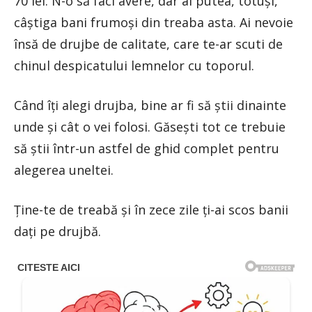
70 lei. N-o să faci avere, dar ai putea, totuși,
câștiga bani frumoși din treaba asta. Ai nevoie
însă de drujbe de calitate, care te-ar scuti de
chinul despicatului lemnelor cu toporul.
Când îți alegi drujba, bine ar fi să știi dinainte
unde și cât o vei folosi. Găsești tot ce trebuie
să știi într-un astfel de ghid complet pentru
alegerea uneltei.
Ține-te de treabă și în zece zile ți-ai scos banii
dați pe drujbă.