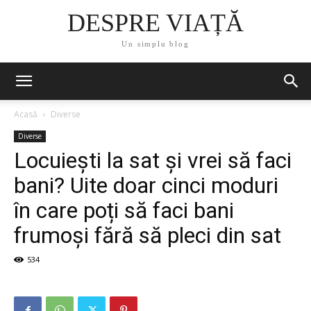
DESPRE VIAȚĂ
Un simplu blog
Acasă
Diverse
Diverse
Locuiești la sat și vrei să faci
bani? Uite doar cinci moduri
în care poți să faci bani
frumoși fără să pleci din sat
534