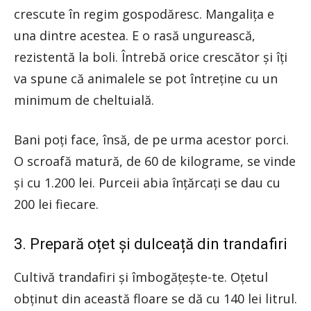
crescute în regim gospodăresc. Mangalița e
una dintre acestea. E o rasă ungurească,
rezistentă la boli. Întrebă orice crescător și îți
va spune că animalele se pot întreține cu un
minimum de cheltuială.
Bani poți face, însă, de pe urma acestor porci.
O scroafă matură, de 60 de kilograme, se vinde
și cu 1.200 lei. Purceii abia înțărcați se dau cu
200 lei fiecare.
3. Prepară oțet și dulceață din trandafiri
Cultivă trandafiri și îmbogățește-te. Oțetul
obținut din această floare se dă cu 140 lei litrul.