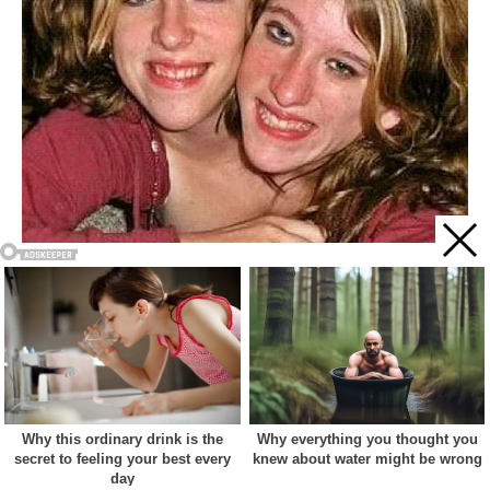
Acest site web folosește cookie-uri pentru a vă îmbunătăți
experiența. Vom presupune că sunteți de acord cu asta dacă
vă continuați navigarea.
Cookie settings
ACCEPT