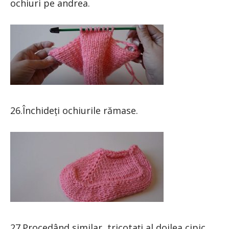
ochiuri pe andrea.
26.Închideți ochiurile rămase.
27.Procedând similar, tricotați al doilea cipic.