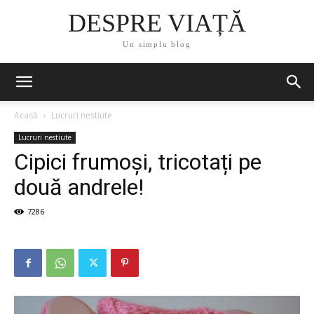
DESPRE VIAȚĂ
Un simplu blog
Acasă
Lucruri nestiute
Lucruri nestiute
Cipici frumoși, tricotați pe
două andrele!
7286