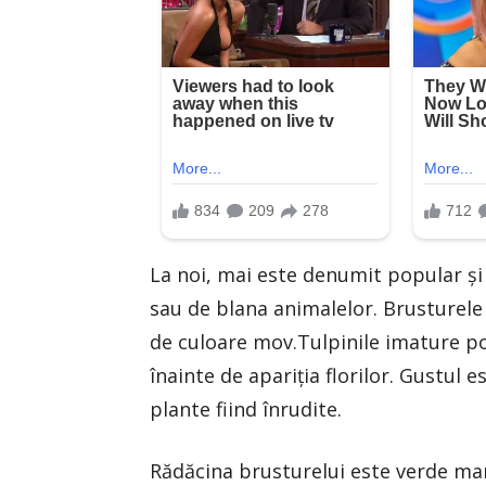
La noi, mai este denumit popular şi 
sau de blana animalelor. Brusturele 
de culoare mov.Tulpinile imature po
înainte de apariția florilor. Gustul
plante fiind înrudite.
Rădăcina brusturelui este verde mar