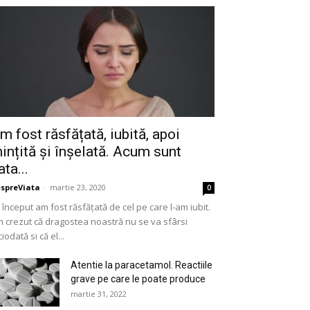
m fost răsfățată, iubită, apoi
ințită și înșelată. Acum sunt
ata...
spreViata
-
martie 23, 2020
0
 început am fost răsfățată de cel pe care l-am iubit.
 crezut că dragostea noastră nu se va sfârsi
ciodată si că el...
Atentie la paracetamol. Reactiile
grave pe care le poate produce
martie 31, 2022