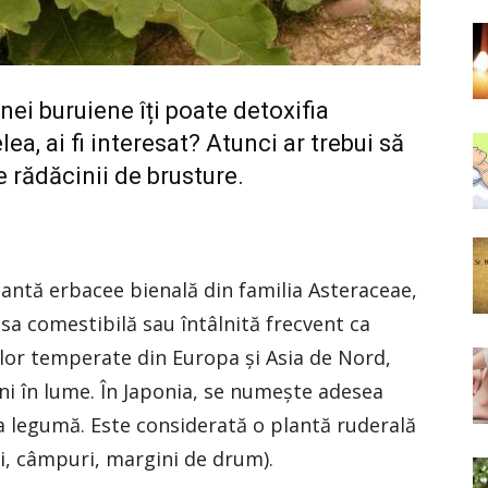
ei buruiene îți poate detoxifia
lea, ai fi interesat? Atunci ar trebui să
e rădăcinii de brusture.
lantă erbacee bienală din familia Asteraceae,
 sa comestibilă sau întâlnită frecvent ca
ilor temperate din Europa şi Asia de Nord,
ni în lume. În Japonia, se numește adesea
ca legumă. Este considerată o plantă ruderală
ci, câmpuri, margini de drum).