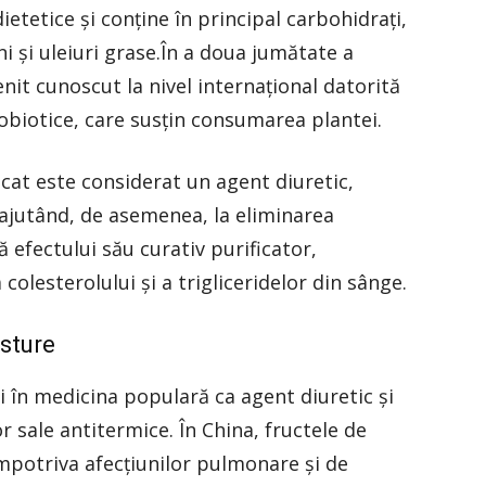
ietetice şi conţine în principal carbohidrați,
nini și uleiuri grase.În a doua jumătate a
enit cunoscut la nivel internațional datorită
robiotice, care susțin consumarea plantei.
cat este considerat un agent diuretic,
, ajutând, de asemenea, la eliminarea
ă efectului său curativ purificator,
 colesterolului și a trigliceridelor din sânge.
usture
ni în medicina populară ca agent diuretic şi
or sale antitermice. În China, fructele de
mpotriva afecţiunilor pulmonare şi de