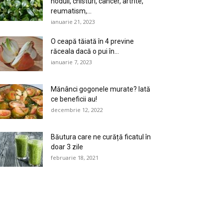
noduli, chisturi, cancer, artrite,
reumatism,...
ianuarie 21, 2023
O ceapă tăiată în 4 previne
răceala dacă o pui în...
ianuarie 7, 2023
Mănânci gogonele murate? Iată
ce beneficii au!
decembrie 12, 2022
Băutura care ne curăță ficatul în
doar 3 zile
februarie 18, 2021