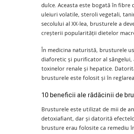
dulce. Aceasta este bogată în fibre d
uleiuri volatile, steroli vegetali, ta
secolului al XX-lea, brusturele a dev
creșterii popularității dietelor mac
În medicina naturistă, brusturele us
diaforetic și purificator al sângelui
toxinelor renale și hepatice. Datorit
brusturele este folosit și în reglarea
10 beneficii ale rădăcinii de br
Brusturele este utilizat de mii de a
detoxiafiant, dar şi datorită efectel
brusture erau folosite ca remediu î