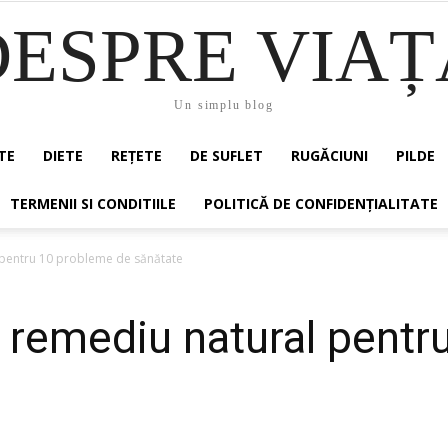
DESPRE VIAȚ
Un simplu blog
TE
DIETE
REȚETE
DE SUFLET
RUGĂCIUNI
PILDE
TERMENII SI CONDITIILE
POLITICĂ DE CONFIDENȚIALITATE
pentru 10 probleme de sănătate
emediu natural pentr