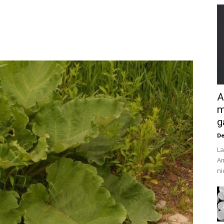
A
m
g
De
La
Am
ni