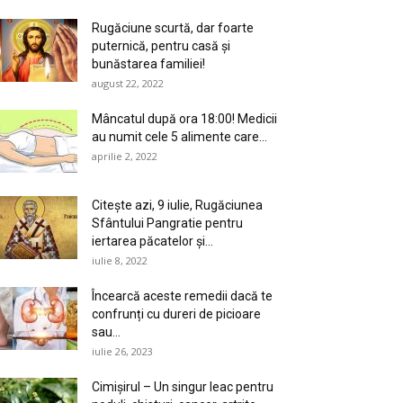
Rugăciune scurtă, dar foarte
puternică, pentru casă și
bunăstarea familiei!
august 22, 2022
Mâncatul după ora 18:00! Medicii
au numit cele 5 alimente care...
aprilie 2, 2022
Citeşte azi, 9 iulie, Rugăciunea
Sfântului Pangratie pentru
iertarea păcatelor şi...
iulie 8, 2022
Încearcă aceste remedii dacă te
confrunți cu dureri de picioare
sau...
iulie 26, 2023
Cimișirul – Un singur leac pentru