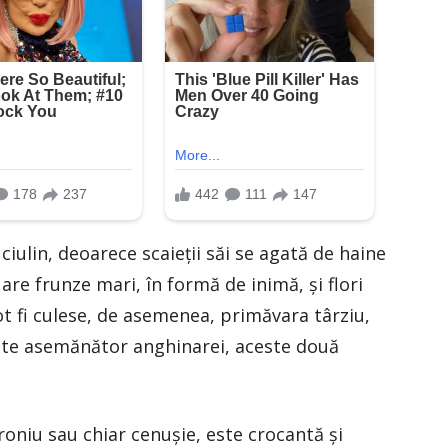
ciulin, deoarece scaieţii săi se agată de haine
are frunze mari, în formă de inimă, şi flori
t fi culese, de asemenea, primăvara târziu,
 este asemănător anghinarei, aceste două
oniu sau chiar cenuşie, este crocantă şi