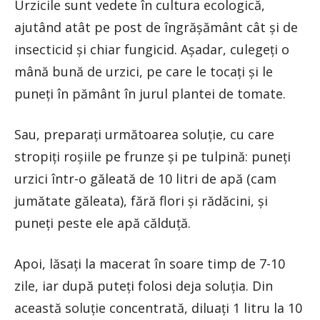
Urzicile sunt vedete în cultura ecologică,
ajutând atât pe post de îngrășământ cât și de
insecticid și chiar fungicid. Așadar, culegeți o
mână bună de urzici, pe care le tocați și le
puneți în pământ în jurul plantei de tomate.
Sau, preparați următoarea soluție, cu care
stropiți roșiile pe frunze și pe tulpină: puneți
urzici într-o găleată de 10 litri de apă (cam
jumătate găleata), fără flori și rădăcini, și
puneți peste ele apă călduță.
Apoi, lăsați la macerat în soare timp de 7-10
zile, iar după puteți folosi deja soluția. Din
această soluție concentrată, diluați 1 litru la 10