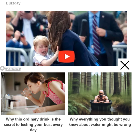
Acest site web folosește cookie-uri pentru a vă îmbunătăți
experiența. Vom presupune că sunteți de acord cu asta dacă
vă continuați navigarea.
Cookie settings
ACCEPT