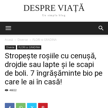
DESPRE VIAȚĂ
Un simplu blog
Acasă
Diverse
FLORI si GRADINA
Diverse
FLORI si GRADINA
Stropește roșiile cu cenușă,
drojdie sau lapte și le scapi
de boli. 7 îngrășăminte bio pe
care le ai în casă!
46022