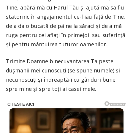
Tine, apără-mă cu Harul Tău şi ajută-mă sa fiu
statornic în angajamentul ce-l iau faţă de Tine:
de a da o bucată de pâine la săraci şi de a mă
ruga pentru cei aflaţi în primejdii sau suferinţă
şi pentru mântuirea tuturor oamenilor.
Trimite Doamne binecuvantarea Ta peste
duşmanii mei cunoscuţi (se spune numele) şi
necunoscuţi şi îndreaptă-i cu gânduri bune
spre mine şi spre toţi ai casei mele.