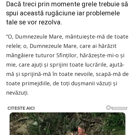
Dacă treci prin momente grele trebuie să
spui această rugăciune iar problemele
tale se vor rezolva.
”O, Dumnezeule Mare, mântuieşte-mă de toate
relele; o, Dumnezeule Mare, care ai hărăzit
mângâiere tuturor Sfinţilor, hărăzeşte-mi-o şi
mie, care ajuţi şi sprijini toate lucrările, ajută-
mă şi sprijină-mă în toate nevoile, scapă-mă de
toate primejdiile, de toţi duşmanii văzuţi şi
nevăzuţi.