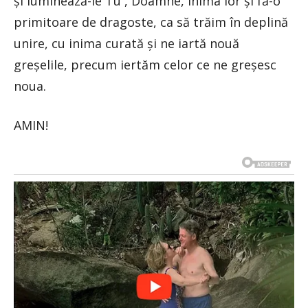
şi luminează-le Tu , Doamne, inima lor şi fă-o
primitoare de dragoste, ca să trăim în deplină
unire, cu inima curată şi ne iartă nouă
greşelile, precum iertăm celor ce ne greşesc
noua.
AMIN!