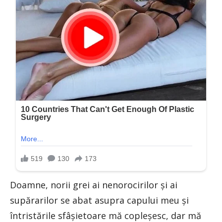
Doamne, norii grei ai nenorocirilor şi ai
supărarilor se abat asupra capului meu şi
întristările sfâşietoare mă copleşesc, dar mă