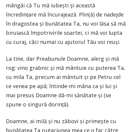
mângăi că Tu mă iubeşti şi această
încredinţare mă încurajează. Plin(ă) de nadejde
în dragostea şi bunătatea Ta, nu voi lăsa să mă
biruiască împotrivirile soartei, ci mă voi lupta
cu curaj, căci numai cu ajutorul Tău voi reuşi.
La tine, dar Preabunule Doamne, alerg şi mă
rog: vino grabnic şi mă mântuie cu puterea Ta,
cu mila Ta, precum ai mântuit şi pe Petru cel
ce venea pe apă; întinde-mi mâna ca şi lui şi
mai presus Doamne dă-mi sănătate şi (se
spune o singură dorinţă).
Doamne, ai milă şi nu zăbovi şi primeşte cu
bunătatea Ta rugaciunea mea ce o fac către