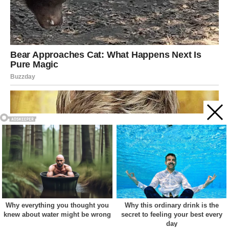
Acest site web folosește cookie-uri pentru a vă îmbunătăți
experiența. Vom presupune că sunteți de acord cu asta dacă
vă continuați navigarea.
Cookie settings
ACCEPT