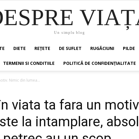
DESPRE VIAȚ
Un simplu blog
TE
DIETE
REȚETE
DE SUFLET
RUGĂCIUNI
PILDE
TERMENII SI CONDITIILE
POLITICĂ DE CONFIDENȚIALITATE
otiv. Nimic din lumea...
n viata ta fara un motiv
te la intamplare, absol
e petrec au un scop.