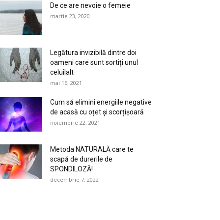
De ce are nevoie o femeie
martie 23, 2020
Legătura invizibilă dintre doi
oameni care sunt sortiți unul
celuilalt
mai 16, 2021
Cum să elimini energiile negative
de acasă cu oțet și scorțișoară
noiembrie 22, 2021
Metoda NATURALĂ care te
scapă de durerile de
SPONDILOZĂ!
decembrie 7, 2022