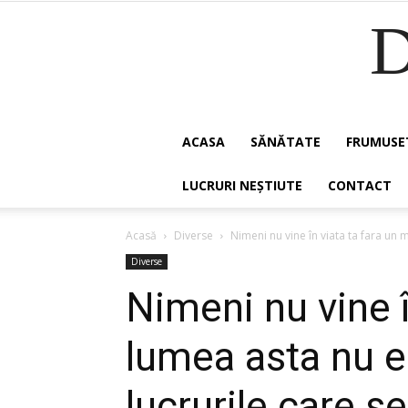
ACASA
SĂNĂTATE
FRUMUSE
LUCRURI NEȘTIUTE
CONTACT
Acasă
Diverse
Nimeni nu vine în viata ta fara un m
Diverse
Nimeni nu vine î
lumea asta nu es
lucrurile care s