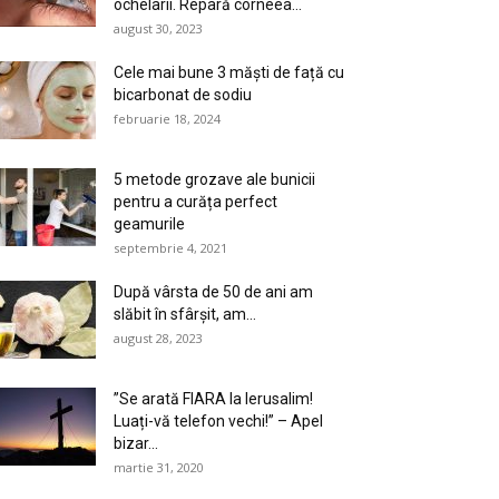
ochelarii. Repară corneea...
august 30, 2023
Cele mai bune 3 măști de față cu
bicarbonat de sodiu
februarie 18, 2024
5 metode grozave ale bunicii
pentru a curăța perfect
geamurile
septembrie 4, 2021
După vârsta de 50 de ani am
slăbit în sfârșit, am...
august 28, 2023
”Se arată FIARA la Ierusalim!
Luați-vă telefon vechi!” – Apel
bizar...
martie 31, 2020