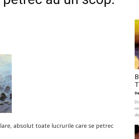
B
T
De
Do
ni
de
are, absolut toate lucrurile care se petrec