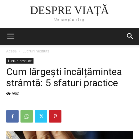
DESPRE VIAȚĂ
Un simplu blog
Acasă
Lucruri nestiute
Lucruri nestiute
Cum lărgești încălțămintea
strâmtă: 5 sfaturi practice
9569