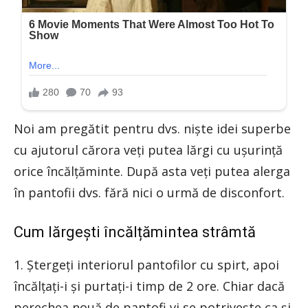
Noi am pregătit pentru dvs. niște idei superbe
cu ajutorul cărora veți putea lărgi cu ușurință
orice încălțăminte. După asta veți putea alerga
în pantofii dvs. fără nici o urmă de disconfort.
Cum lărgești încălțămintea strâmtă
1. Ștergeți interiorul pantofilor cu spirt, apoi
încălțați-i și purtați-i timp de 2 ore. Chiar dacă
perechea nouă de pantofi vi se potrivește ca și