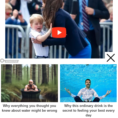
Acest site web folosește cookie-uri pentru a vă îmbunătăți
experiența. Vom presupune că sunteți de acord cu asta dacă
vă continuați navigarea.
Cookie settings
ACCEPT