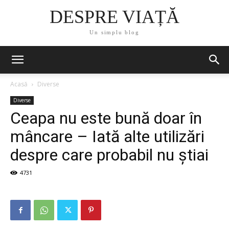
DESPRE VIAȚĂ
Un simplu blog
Acasă
Diverse
Diverse
Ceapa nu este bună doar în
mâncare – Iată alte utilizări
despre care probabil nu știai
4731