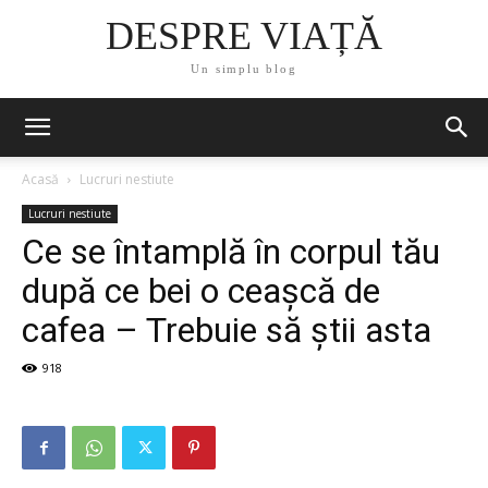
DESPRE VIAȚĂ
Un simplu blog
Acasă
Lucruri nestiute
Lucruri nestiute
Ce se întamplă în corpul tău
după ce bei o ceașcă de
cafea – Trebuie să știi asta
918