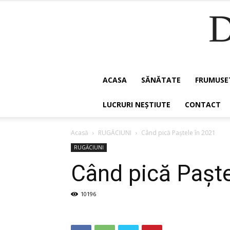
ACASA
SĂNĂTATE
FRUMUSE
LUCRURI NEȘTIUTE
CONTACT
Acasă
RUGĂCIUNI
Când pică Paștele în 2021
RUGĂCIUNI
Când pică Paște
10196