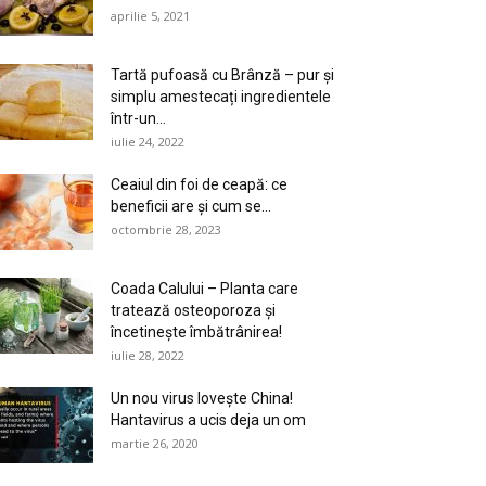
aprilie 5, 2021
Tartă pufoasă cu Brânză – pur și
simplu amestecați ingredientele
într-un...
iulie 24, 2022
Ceaiul din foi de ceapă: ce
beneficii are și cum se...
octombrie 28, 2023
Coada Calului – Planta care
tratează osteoporoza și
încetinește îmbătrânirea!
iulie 28, 2022
Un nou virus lovește China!
Hantavirus a ucis deja un om
martie 26, 2020