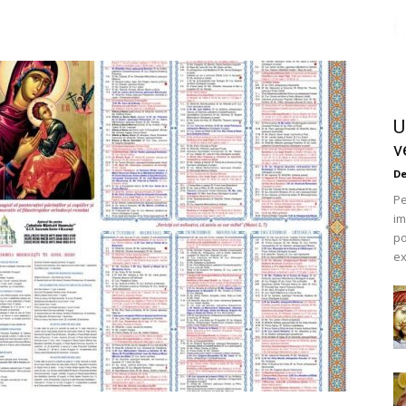
U
v
De
Pe
im
po
ex