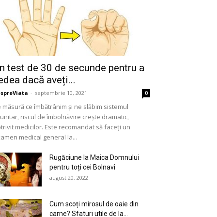
n test de 30 de secunde pentru a
edea dacă aveți...
spreViata
-
septembrie 10, 2021
0
 măsură ce îmbătrânim și ne slăbim sistemul
unitar, riscul de îmbolnăvire crește dramatic,
trivit medicilor. Este recomandat să faceți un
amen medical general la...
Rugăciune la Maica Domnului
pentru toți cei Bolnavi
august 20, 2022
Cum scoți mirosul de oaie din
carne? Sfaturi utile de la...