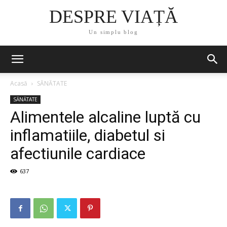
DESPRE VIAȚĂ
Un simplu blog
Acasă
SĂNĂTATE
SĂNĂTATE
Alimentele alcaline luptă cu
inflamatiile, diabetul si
afectiunile cardiace
637