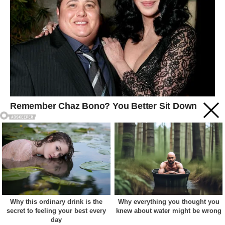
Acest site web folosește cookie-uri pentru a vă îmbunătăți
experiența. Vom presupune că sunteți de acord cu asta dacă
vă continuați navigarea.
Cookie settings
ACCEPT