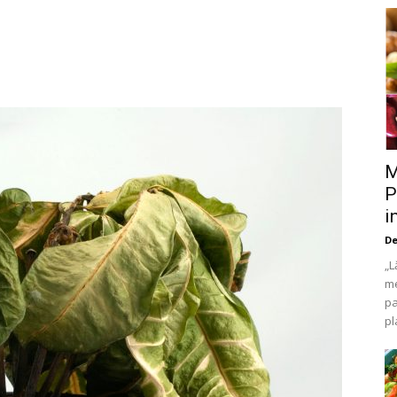
M
P
i
De
„L
me
pa
pl