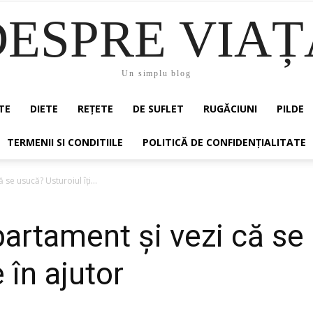
DESPRE VIAȚ
Un simplu blog
TE
DIETE
REȚETE
DE SUFLET
RUGĂCIUNI
PILDE
TERMENII SI CONDITIILE
POLITICĂ DE CONFIDENȚIALITATE
 se usucă? Usturoiul îți...
apartament și vezi că se
e în ajutor