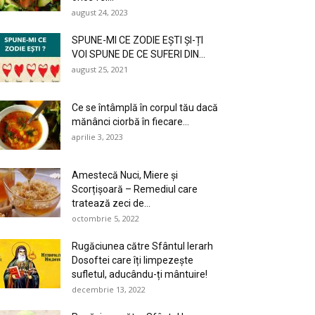
august 24, 2023
SPUNE-MI CE ZODIE EȘTI ȘI-ȚI
VOI SPUNE DE CE SUFERI DIN...
august 25, 2021
Ce se întâmplă în corpul tău dacă
mănânci ciorbă în fiecare...
aprilie 3, 2023
Amestecă Nuci, Miere și
Scorțișoară – Remediul care
tratează zeci de...
octombrie 5, 2022
Rugăciunea către Sfântul Ierarh
Dosoftei care îți limpezește
sufletul, aducându-ți mântuire!
decembrie 13, 2022