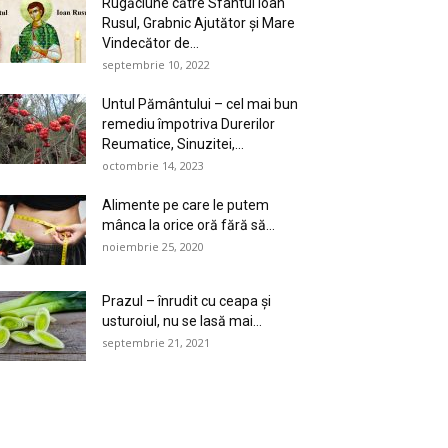
Rugăciune către Sfântul Ioan
Rusul, Grabnic Ajutător și Mare
Vindecător de...
septembrie 10, 2022
Untul Pământului – cel mai bun
remediu împotriva Durerilor
Reumatice, Sinuzitei,...
octombrie 14, 2023
Alimente pe care le putem
mânca la orice oră fără să...
noiembrie 25, 2020
Prazul – înrudit cu ceapa și
usturoiul, nu se lasă mai...
septembrie 21, 2021