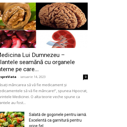
edicina Lui Dumnezeu –
lantele seamănă cu organele
nterne pe care...
spreViata
-
ianuarie 14, 2023
0
ăsați mâncarea să vă fie medicament și
dicamentele să vă fie mâncare!”, spunea Hipocrat,
rintele Medicinei. O alta teorie veche spune ca
antele au fost...
Salată de gogonele pentru iarnă.
Excelentă ca garnitură pentru
orice fel...