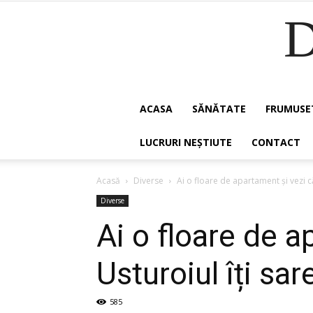
ACASA
SĂNĂTATE
FRUMUSE
LUCRURI NEȘTIUTE
CONTACT
Acasă
Diverse
Ai o floare de apartament și vezi că
Diverse
Ai o floare de 
Usturoiul îți sar
585