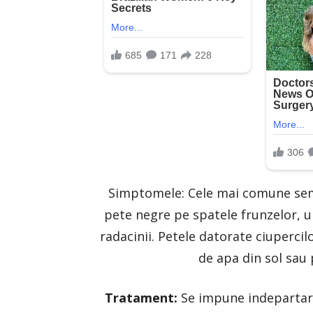
Simptomele: Cele mai comune semn
pete negre pe spatele frunzelor, un
radacinii. Petele datorate ciupercil
de apa din sol sau p
Tratament:
Se impune indepartarea