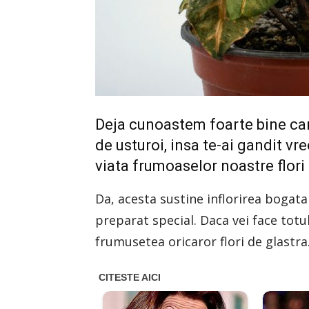
Deja cunoastem foarte bine car
de usturoi, insa te-ai gandit vr
viata frumoaselor noastre flor
Da, acesta sustine inflorirea bogata
preparat special. Daca vei face tot
frumusetea oricaror flori de glastra