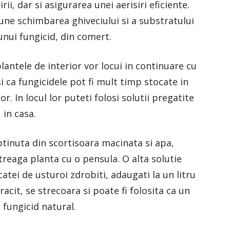
rii, dar si asigurarea unei aerisiri eficiente.
une schimbarea ghiveciului si a substratului
 unui fungicid, din comert.
plantele de interior vor locui in continuare cu
 ca fungicidele pot fi mult timp stocate in
or. In locul lor puteti folosi solutii pregatite
in casa.
btinuta din scortisoara macinata si apa,
treaga planta cu o pensula. O alta solutie
atei de usturoi zdrobiti, adaugati la un litru
 racit, se strecoara si poate fi folosita ca un
l fungicid natural.