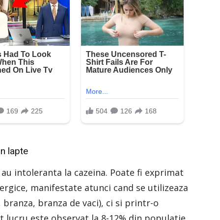
in lapte
au intoleranta la cazeina. Poate fi exprimat
ergice, manifestate atunci cand se utilizeaza
 branza, branza de vaci), ci si printr-o
st lucru este observat la 8-12% din populatie.