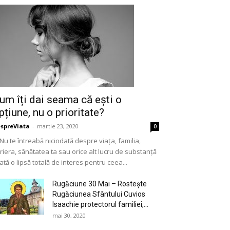
um îți dai seama că ești o
pțiune, nu o prioritate?
spreViata
-
martie 23, 2020
0
 Nu te întreabă niciodată despre viața, familia,
riera, sănătatea ta sau orice alt lucru de substanță
ată o lipsă totală de interes pentru ceea...
Rugăciune 30 Mai – Rostește
Rugăciunea Sfântului Cuvios
Isaachie protectorul familiei,...
mai 30, 2020