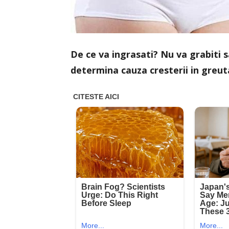
De ce va ingrasati? Nu va grabiti s
determina cauza cresterii in greuta