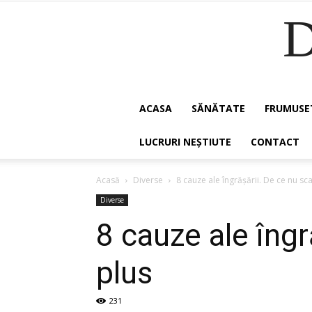
ACASA
SĂNĂTATE
FRUMUSE
LUCRURI NEȘTIUTE
CONTACT
Acasă
Diverse
8 cauze ale îngrășării. De ce nu sc
Diverse
8 cauze ale îngr
plus
231