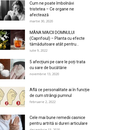
Cum ne poate îmbolnăvi
tristetea – Ce organe ne
afectează
martie 30, 2020
MÂNA MAICII DOMNULUI
(Caprifoiul) – Planta cu efecte
tămăduitoare atât pentru...
iulie 9, 2022
5 afecțiuni pe care le poți trata
cu sare de bucătărie
noiembrie 13, 2020
Află ce personalitate ai în funcție
de cum strângi pumnul
februarie 2, 2022
Cele mai bune remedii casnice
pentru artrită si dureri articulare
decembrie 13, 2020