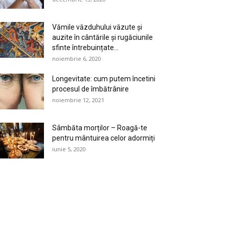
Vămile văzduhului văzute și
auzite în cântările și rugăciunile
sfinte întrebuințate...
noiembrie 6, 2020
Longevitate: cum putem încetini
procesul de îmbătrânire
noiembrie 12, 2021
Sâmbăta morților – Roagă-te
pentru mântuirea celor adormiți
iunie 5, 2020