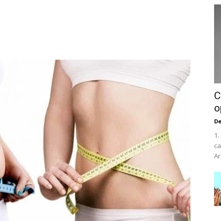
C
o
De
1.
ca
Ar