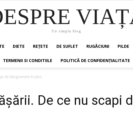
DESPRE VIAȚ
Un simplu blog
TE
DIETE
REȚETE
DE SUFLET
RUGĂCIUNI
PILDE
TERMENII SI CONDITIILE
POLITICĂ DE CONFIDENȚIALITATE
api de kilogramele în plus
ășării. De ce nu scapi 