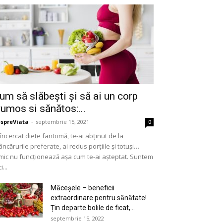
um să slăbești și să ai un corp
rumos si sănătos:...
spreViata
-
septembrie 15, 2021
0
 încercat diete fantomă, te-ai abținut de la
ncărurile preferate, ai redus porțiile și totuși…
mic nu funcționează așa cum te-ai așteptat. Suntem
i...
Măceșele – beneficii
extraordinare pentru sănătate!
Țin departe bolile de ficat,...
septembrie 15, 2022