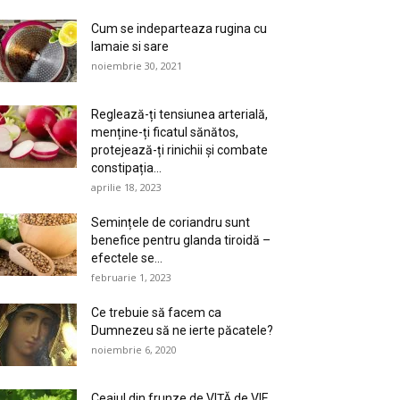
Cum se indeparteaza rugina cu
lamaie si sare
noiembrie 30, 2021
Reglează-ți tensiunea arterială,
menține-ți ficatul sănătos,
protejează-ți rinichii și combate
constipația...
aprilie 18, 2023
Semințele de coriandru sunt
benefice pentru glanda tiroidă –
efectele se...
februarie 1, 2023
Ce trebuie să facem ca
Dumnezeu să ne ierte păcatele?
noiembrie 6, 2020
Ceaiul din frunze de VIŢĂ de VIE