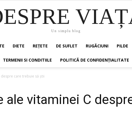
DESPRE VIAȚ
Un simplu blog
TE
DIETE
REȚETE
DE SUFLET
RUGĂCIUNI
PILDE
TERMENII SI CONDITIILE
POLITICĂ DE CONFIDENȚIALITATE
 despre care trebuie să știi
e ale vitaminei C despr