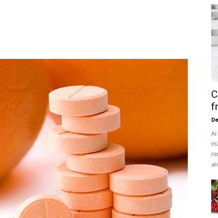
C
f
De
Ai
mâ
ni
aic