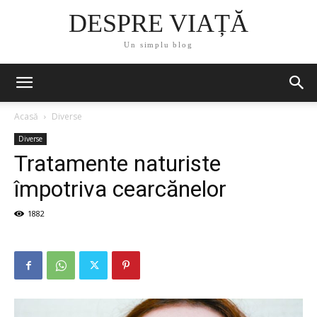
DESPRE VIAȚĂ
Un simplu blog
Acasă
Diverse
Diverse
Tratamente naturiste
împotriva cearcănelor
1882