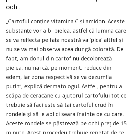
ochi.
„Cartoful conţine vitamina C şi amidon. Aceste
substanţe vor albi pielea, astfel că lumina care
se va reflecta pe faţa noastră va ‘pica’ altfel şi
nu se va mai observa acea dungă colorată. De
fapt, amidonul din cartof nu decolorează
pielea, numai că, pe moment, reduce din
edem, iar zona respectivă se va dezumfla
puţin”, explică dermatologul. Astfel, pentru a
scăpa de ceracăne cu ajutorul cartofului tot ce
trebuie să faci este să tai cartoful crud în
rondele şi să le aplici seara înainte de culcare.
Aceste rondele se păstrează pe ochi preţ de 15
minute. Acest procedeu trebuie repetat de cel