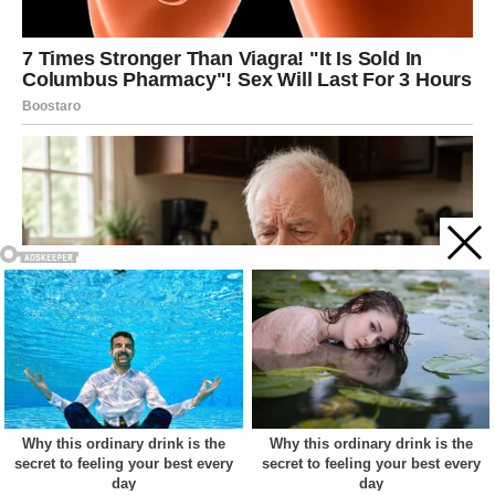
Acest site web folosește cookie-uri pentru a vă îmbunătăți
experiența. Vom presupune că sunteți de acord cu asta dacă
vă continuați navigarea.
Cookie settings
ACCEPT