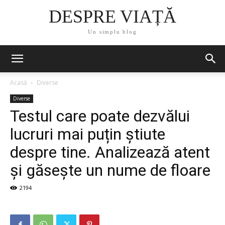
DESPRE VIAȚĂ
Un simplu blog
Acasă
Diverse
Diverse
Testul care poate dezvălui
lucruri mai puțin știute
despre tine. Analizează atent
și găsește un nume de floare
2194