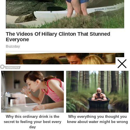
Acest site web folosește cookie-uri pentru a vă îmbunătăți
experiența. Vom presupune că sunteți de acord cu asta dacă
vă continuați navigarea.
Cookie settings
ACCEPT