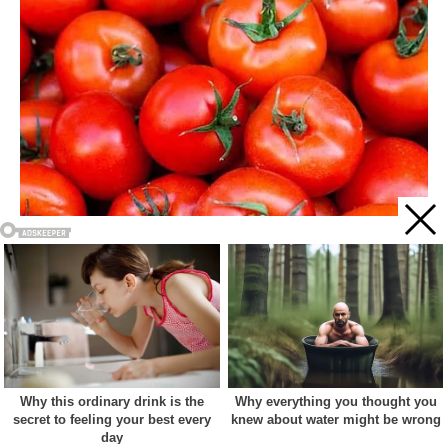
Acest site web folosește cookie-uri pentru a vă îmbunătăți
experiența. Vom presupune că sunteți de acord cu asta dacă
vă continuați navigarea.
Cookie settings
ACCEPT