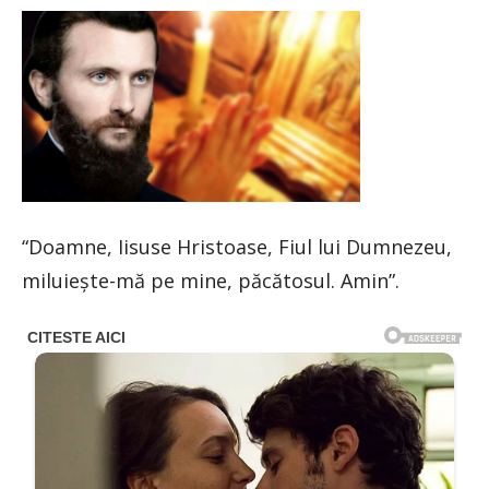
“Doamne, Iisuse Hristoase, Fiul lui Dumnezeu,
miluieşte-mă pe mine, păcătosul. Amin”.