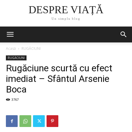
DESPRE VIAȚĂ
Un simplu blog
Acasă
RUGĂCIUNI
RUGĂCIUNI
Rugăciune scurtă cu efect
imediat – Sfântul Arsenie
Boca
3767