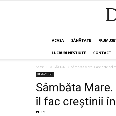
ACASA
SĂNĂTATE
FRUMUSE
LUCRURI NEȘTIUTE
CONTACT
Acasă
RUGĂCIUNI
Sâmbăta Mare. Care este cel ma
RUGĂCIUNI
Sâmbăta Mare. 
îl fac creștinii î
673