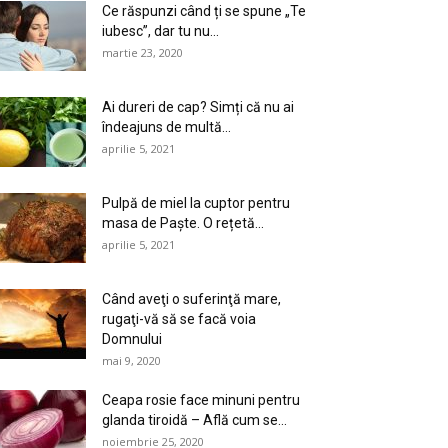
Ce răspunzi când ți se spune „Te
iubesc”, dar tu nu...
martie 23, 2020
Ai dureri de cap? Simți că nu ai
îndeajuns de multă...
aprilie 5, 2021
Pulpă de miel la cuptor pentru
masa de Paște. O rețetă...
aprilie 5, 2021
Când aveţi o suferinţă mare,
rugaţi-vă să se facă voia
Domnului
mai 9, 2020
Ceapa rosie face minuni pentru
glanda tiroidă – Află cum se...
noiembrie 25, 2020