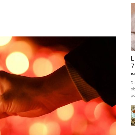
L
7
De
De
ob
po