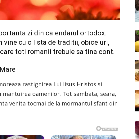
ortanta zi din calendarul ortodox.
ine cu o lista de traditii, obiceiuri,
e care toti romanii trebuie sa tina cont.
a Mare
reaza rastignirea Lui Iisus Hristos si
ru mantuirea oamenilor. Tot sambata, seara,
fanta venita tocmai de la mormantul sfant din