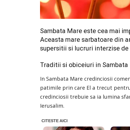
Sambata Mare este cea mai imp
Aceasta mare sarbatoare din an v
supersitii si lucruri interzise d
Traditii si obiceiuri in Sambat
In Sambata Mare credinciosii comemo
patimile prin care El a trecut pent
credinciosii trebuie sa ia lumina s
Ierusalim.