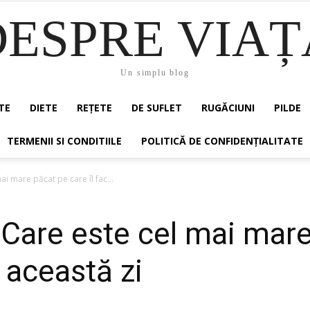
DESPRE VIAȚ
Un simplu blog
TE
DIETE
REȚETE
DE SUFLET
RUGĂCIUNI
PILDE
TERMENII SI CONDITIILE
POLITICĂ DE CONFIDENȚIALITATE
i mare păcat pe care îl fac...
Care este cel mai mare
n această zi